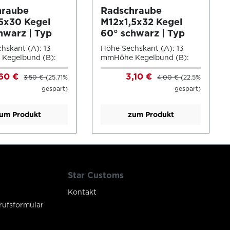
hraube
Radschraube
5x30 Kegel
M12x1,5x32 Kegel
hwarz | Typ
60° schwarz | Typ
A5V/A5W)
A5X (A5V/A5W)
hskant (A): 13
Höhe Sechskant (A): 13
Kegelbund (B):
mmHöhe Kegelbund (B):
Kopfdurchmesser
12,5 mmKopfdurchmesser
,60 €
3,10 €
 mmSchlüsselweite:
(D1): 23 mmSchlüsselweite:
3,50 €
(25.71%
4,00 €
(22.5%
nge: 30mmFarbe:
17 mmLänge: 32mmFarbe:
gespart)
gespart)
lle Abbildungen
schwarzAlle Abbildungen
ur zur
dienen nur zur
haulichung und
Veranschaulichung und
um Produkt
zum Produkt
ht maßstabsgetreu.
sind nicht maßstabsgetreu.
Star Customs
Kontakt
rufsformular