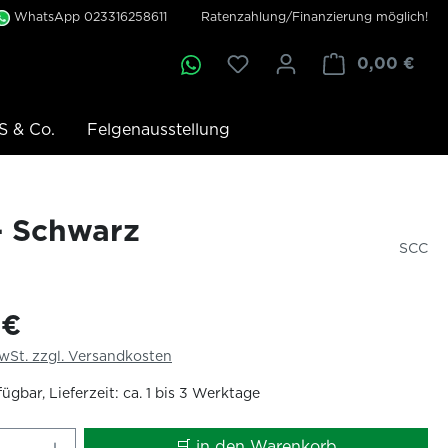
WhatsApp 023316258611
Ratenzahlung/Finanzierung möglich!
0,00 €
S & Co.
Felgenausstellung
- Schwarz
SCC
 €
MwSt. zzgl. Versandkosten
ügbar, Lieferzeit: ca. 1 bis 3 Werktage
 Anzahl: Gib den gewünschten Wert ei
🛒 in den Warenkorb