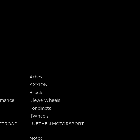
Arbex
AXXION
Brock
rmance
Diewe Wheels
Fondmetal
itWheels
OFFROAD
LUETHEN MOTORSPORT
Motec