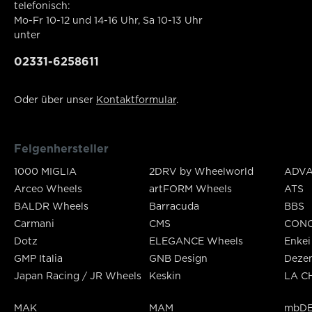
telefonisch:
Mo-Fr 10-12 und 14-16 Uhr, Sa 10-13 Uhr
unter
02331-6258611
Oder über unser
Kontaktformular
.
Felgenhersteller
1000 MIGLIA
2DRV by Wheelworld
ADVA
Arceo Wheels
artFORM Wheels
ATS
BALDR Wheels
Barracuda
BBS
Carmani
CMS
CON
Dotz
ELEGANCE Wheels
Enkei
GMP Italia
GNB Design
Deze
Japan Racing / JR Wheels
Keskin
LA C
MAK
MAM
mbDE