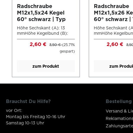
Radschraube
Radschraube
M12x1,5x24 Kegel
M12x1,5x26 Ke
60° schwarz | Typ
60° schwarz |
A5X (A5V/A5W)
A5X (A5V/A5
Höhe Sechskant (A): 13
Höhe Sechskant (A
mmHöhe Kegelbund (B):
mmHöhe Kegelbund
12,5 mmKopfdurchmesser
12,5 mmKopfdurch
2,60 €
2,60 €
(D1): 23 mmSchlüsselweite:
(D1): 23 mmSchlüss
3,50 €
(25.71%
3,5
17 mmLänge: 24mmFarbe:
17 mmLänge: 26mm
gespart)
schwarzAlle Abbildungen
schwarzAlle Abbi
dienen nur zur
dienen nur zur
Veranschaulichung und
Veranschaulichun
zum Produkt
zum Produ
sind nicht maßstabsgetreu.
sind nicht maßstab
Brauchst Du Hilfe?
Bestellung
vor Ort:
Versand & Li
Montag bis Freitag 10-16 Uhr
Reklamation
Samstag 10-13 Uhr
Zahlungsart