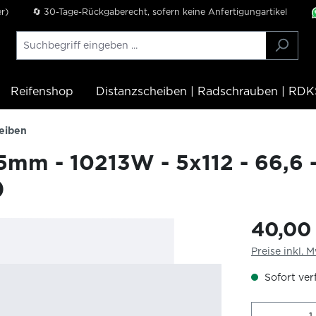
r)
🔄 30-Tage-Rückgaberecht, sofern keine Anfertigungartikel
Reifenshop
Distanzscheiben | Radschrauben | RDK
eiben
5mm - 10213W - 5x112 - 66,6 
)
40,00
Preise inkl. 
Sofort verf
Produkt