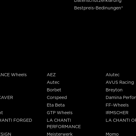
Datenschutzerklärung
Bestpreis-Bedinungen*
NCE Wheels
AEZ
Alutec
Autec
AVUS Racing
Borbet
Breyton
CAVER
Corspeed
Damina Perfo
Eta Beta
FF-Wheels
nt
GTP Wheels
IRMSCHER
HANTI FORGED
LA CHANTI
LA CHANTI 
PERFORMANCE
SIGN
Meisterwerk
Momo