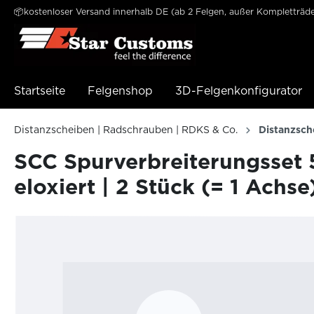
📦kostenloser Versand innerhalb DE (ab 2 Felgen, außer Kompletträde
e springen
Zur Hauptnavigation springen
Startseite
Felgenshop
3D-Felgenkonfigurator
Distanzscheiben | Radschrauben | RDKS & Co.
Distanzsch
SCC Spurverbreiterungsset 
eloxiert | 2 Stück (= 1 Achse