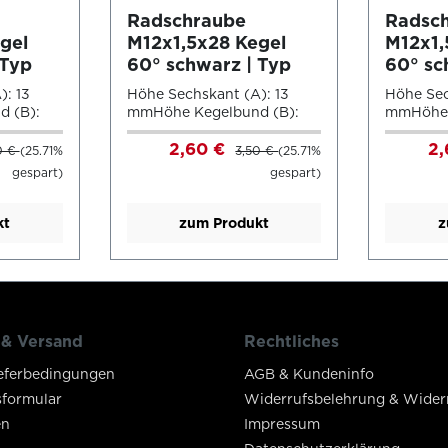
Radschraube
Radsc
gel
M12x1,5x28 Kegel
M12x1,
 Typ
60° schwarz | Typ
60° sc
W)
A5X (A5V/A5W)
A5X (
): 13
Höhe Sechskant (A): 13
Höhe Sec
 (B):
mmHöhe Kegelbund (B):
mmHöhe 
messer
12,5 mmKopfdurchmesser
12,5 mm
2,60 €
2
elweite:
(D1): 23 mmSchlüsselweite:
(D1): 23
0 €
(25.71%
3,50 €
(25.71%
Farbe:
17 mmLänge: 28mmFarbe:
17 mmLä
gespart)
gespart)
ldungen
schwarzAlle Abbildungen
schwarzA
dienen nur zur
dienen n
g und
Veranschaulichung und
Veransc
kt
zum Produkt
z
sgetreu.
sind nicht maßstabsgetreu.
sind nic
 & Versand
Rechtliches
eferbedingungen
AGB & Kundeninfo
sformular
Widerrufsbelehrung & Wider
en
Impressum