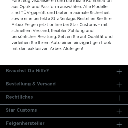
Fahrzeug visualisieren und die ideale Kombination
aus Optik und Passform auswählen. Alle Modelle
sind TÜV-geprüft und bieten maximale Sicherheit
sowie eine perfekte Straßenlage. Bestellen Sie Ihre
Arbex Felgen jetzt online bei Star Customs – mit
schnellem Versand, flexibler Zahlung und
persönlicher Beratung. Setzen Sie auf Qualität und
verleihen Sie Ihrem Auto einen einzigartigen Look
mit den exklusiven Arbex Alufelgen!
Brauchst Du Hilfe?
Bestellung & Versand
Rechtliches
Star Customs
Felgenhersteller