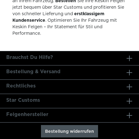
an Ihrem Fahrzeug.
Bestellen
Sie Ihre Keskin Felgen
jetzt bequem über Star Customs und profitieren Sie
von schneller Lieferung und
erstklassigem
Kundenservice
. Optimieren Sie Ihr Fahrzeug mit
Keskin Felgen – Ihr Statement für Stil und
Performance.
Brauchst Du Hilfe?
Bestellung & Versand
Rechtliches
Star Customs
Felgenhersteller
Bestellung widerrufen