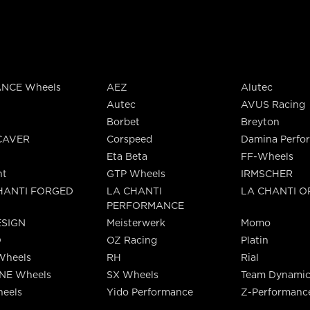
NCE Wheels
AEZ
Alutec
Autec
AVUS Racing
Borbet
Breyton
CAVER
Corspeed
Damina Perfo
Eta Beta
FF-Wheels
nt
GTP Wheels
IRMSCHER
HANTI FORGED
LA CHANTI
LA CHANTI 
PERFORMANCE
SIGN
Meisterwerk
Momo
O
OZ Racing
Platin
Wheels
RH
Rial
INE Wheels
SX Wheels
Team Dynamic
eels
Yido Performance
Z-Performanc