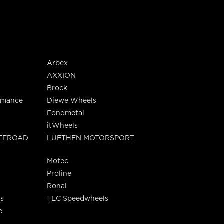
Arbex
AXXION
Brock
rmance
Diewe Wheels
Fondmetal
itWheels
OFFROAD
LUETHEN MOTORSPORT
Motec
Proline
Ronal
s
TEC Speedwheels
e