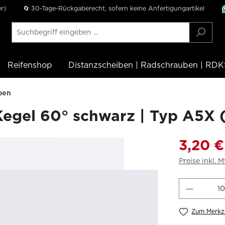
r)
🔄 30-Tage-Rückgaberecht, sofern keine Anfertigungartikel
Reifenshop
Distanzscheiben | Radschrauben | RDK
ben
egel 60° schwarz | Typ A5X
3,20 €
Preise inkl. 
Produkt
Zum Merkze