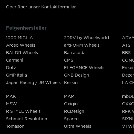
Oder über unser
Kontaktformular
.
Felgenhersteller
1000 MIGLIA
2DRV by Wheelworld
ADVA
Arceo Wheels
artFORM Wheels
ATS
BALDR Wheels
Barracuda
BBS
Carmani
CMS
CON
Dotz
ELEGANCE Wheels
Enkei
GMP Italia
GNB Design
Deze
Japan Racing / JR Wheels
Keskin
LA C
MAK
MAM
mbDE
MSW
Oxigin
OXX
R STYLE Wheels
RCDesign
RFK 
Schmidt Revolution
Sparco
SIXN
Tomason
Ultra Wheels
V1 Wh