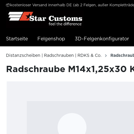
📦kostenloser Versand innerhalb DE (ab 2 Felgen, außer Kompletträde
e springen
Zur Hauptnavigation springen
Startseite
Felgenshop
3D-Felgenkonfigurator
Distanzscheiben | Radschrauben | RDKS & Co.
Radschrau
Radschraube M14x1,25x30 K