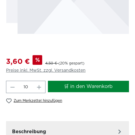
%
3,60 €
4,50 €
(20% gespart)
Preise inkl. MwSt. zzgl. Versandkosten
Produkt Anzahl: Gib den gewünschten W
🛒 in den Warenkorb
Zum Merkzettel hinzufügen
Beschreibung