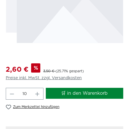
%
2,60 €
3,50 €
(25.71% gespart)
Preise inkl. MwSt. zzgl. Versandkosten
Produkt Anzahl: Gib den gewünschten W
🛒 in den Warenkorb
Zum Merkzettel hinzufügen