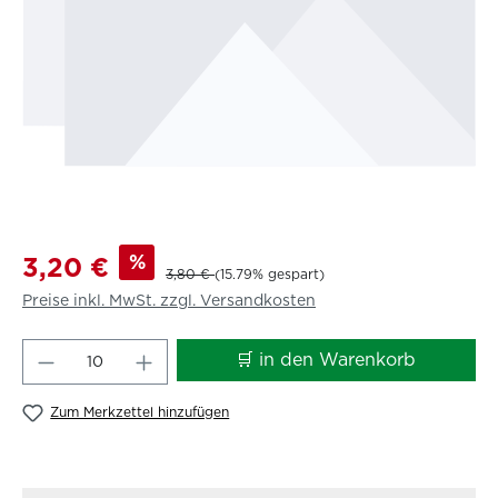
%
3,20 €
3,80 €
(15.79% gespart)
Preise inkl. MwSt. zzgl. Versandkosten
Produkt Anzahl: Gib den gewünschten W
🛒 in den Warenkorb
Zum Merkzettel hinzufügen