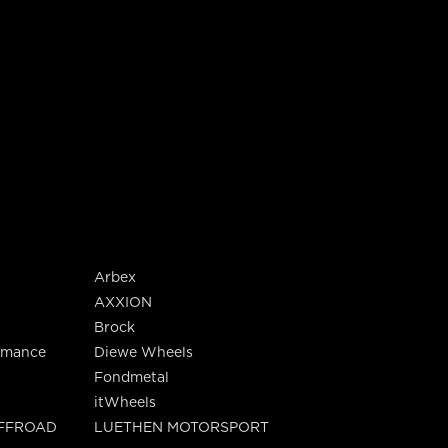
Arbex
AXXION
Brock
rmance
Diewe Wheels
Fondmetal
itWheels
OFFROAD
LUETHEN MOTORSPORT