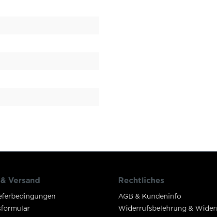
 & Versand
Rechtliches
eferbedingungen
AGB & Kundeninfo
sformular
Widerrufsbelehrung & Wider