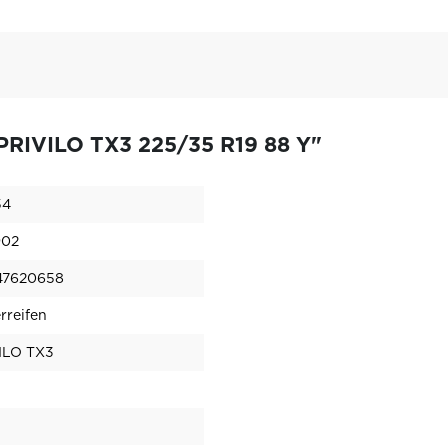
PRIVILO TX3 225/35 R19 88 Y"
54
902
47620658
reifen
ILO TX3