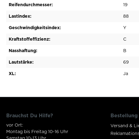
Reifendurchmesser:
19
Lastindex:
88
Geschwindigkeitsindex:
Y
Kraftstoffeffizienz:
C
Nasshaftung:
B
Lautstärke:
69
XL:
Ja
Brauchst Du Hilfe?
Bestellung
vor Ort:
Versand & Li
Montag bis Freitag 10-16 Uhr
Reklamation
Samstag 10-13 Uhr