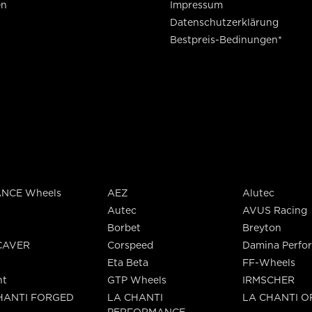
en
Impressum
Datenschutzerklärung
Bestpreis-Bedinungen*
NCE Wheels
AEZ
Alutec
Autec
AVUS Racing
Borbet
Breyton
CAVER
Corspeed
Damina Perfo
Eta Beta
FF-Wheels
nt
GTP Wheels
IRMSCHER
HANTI FORGED
LA CHANTI
LA CHANTI 