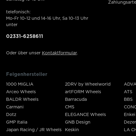
Zahlungsart
telefonisch:
Mo-Fr 10-12 und 14-16 Uhr, Sa 10-13 Uhr
unter
02331-6258611
Oder über unser
Kontaktformular
.
Felgenhersteller
1000 MIGLIA
2DRV by Wheelworld
ADVA
Arceo Wheels
artFORM Wheels
ATS
BALDR Wheels
Barracuda
BBS
Carmani
CMS
CON
Dotz
ELEGANCE Wheels
Enkei
GMP Italia
GNB Design
Deze
Japan Racing / JR Wheels
Keskin
LA C