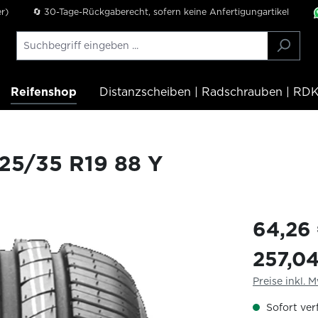
r)
🔄 30-Tage-Rückgaberecht, sofern keine Anfertigungartikel
Reifenshop
Distanzscheiben | Radschrauben | RDK
5/35 R19 88 Y
64,26
257,0
Preise inkl. 
Sofort verf