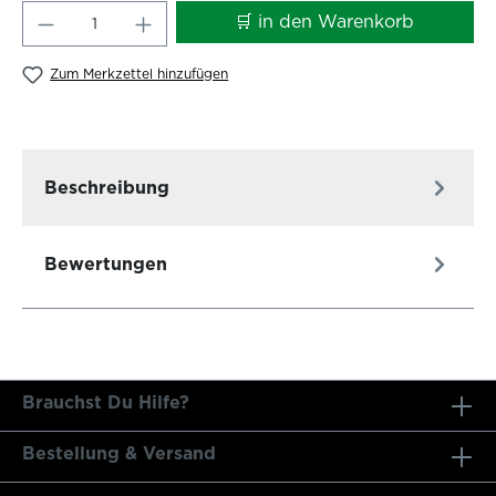
Produkt Anzahl: Gib den gewünschten W
🛒 in den Warenkorb
Zum Merkzettel hinzufügen
Beschreibung
Bewertungen
Brauchst Du Hilfe?
Bestellung & Versand