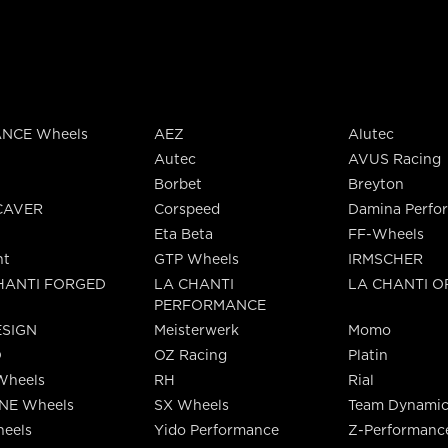
NCE Wheels
AEZ
Alutec
Autec
AVUS Racing
Borbet
Breyton
CAVER
Corspeed
Damina Perfo
Eta Beta
FF-Wheels
nt
GTP Wheels
IRMSCHER
HANTI FORGED
LA CHANTI
LA CHANTI 
PERFORMANCE
SIGN
Meisterwerk
Momo
O
OZ Racing
Platin
Wheels
RH
Rial
INE Wheels
SX Wheels
Team Dynamic
eels
Yido Performance
Z-Performanc