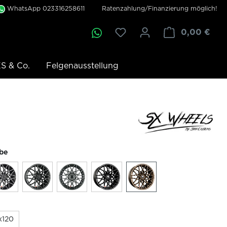
WhatsApp 023316258611
Ratenzahlung/Finanzierung möglich!
0,00 €
S & Co.
Felgenausstellung
rbe
x120