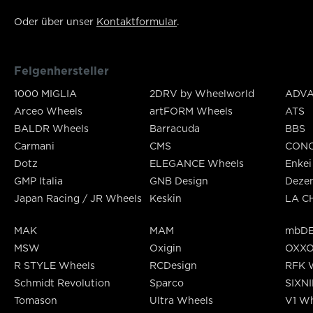
Oder über unser
Kontaktformular
.
Felgenhersteller
1000 MIGLIA
2DRV by Wheelworld
ADVA
Arceo Wheels
artFORM Wheels
ATS
BALDR Wheels
Barracuda
BBS
Carmani
CMS
CON
Dotz
ELEGANCE Wheels
Enkei
GMP Italia
GNB Design
Deze
Japan Racing / JR Wheels
Keskin
LA C
MAK
MAM
mbDE
MSW
Oxigin
OXX
R STYLE Wheels
RCDesign
RFK 
Schmidt Revolution
Sparco
SIXN
Tomason
Ultra Wheels
V1 Wh