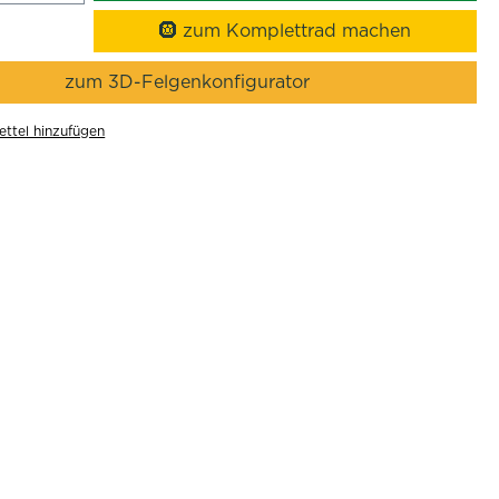
🛞 zum Komplettrad machen
zum 3D-Felgenkonfigurator
ttel hinzufügen