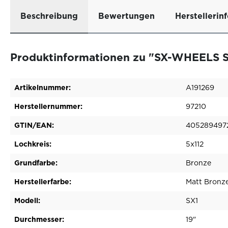
Beschreibung
Bewertungen
Herstellerin
Produktinformationen zu "SX-WHEELS SX
Artikelnummer:
A191269
Herstellernummer:
97210
GTIN/EAN:
405289497
Lochkreis:
5x112
Grundfarbe:
Bronze
Herstellerfarbe:
Matt Bronz
Modell:
SX1
Durchmesser:
19"