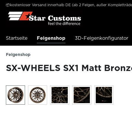
📦kostenloser Versand innerhalb DE (ab 2 Felgen, außer Kompletträde
e springen
Zur Hauptnavigation springen
Startseite
Felgenshop
3D-Felgenkonfigurator
Felgenshop
SX-WHEELS SX1 Matt Bronze