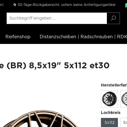
r)
🔄 30-Tage-Rückgaberecht, sofern keine Anfertigungartikel
Reifenshop
Distanzscheiben | Radschrauben | RDK
 (BR) 8,5x19" 5x112 et30
Herstellerfa
Lochkreis
5x112
5