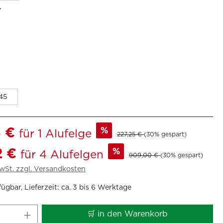
r
45
8 €
%
für 1 Alufelge
227,25 €
(30% gespart)
2 €
%
für 4 Alufelgen
909,00 €
(30% gespart)
MwSt. zzgl. Versandkosten
ügbar, Lieferzeit: ca. 3 bis 6 Werktage
 Anzahl: Gib den gewünschten Wert ei
🛒 in den Warenkorb