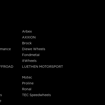
Arbex
AXXION
Brock
rmance
Diewe Wheels
Fondmetal
itWheels
OFFROAD
LUETHEN MOTORSPORT
Motec
Proline
Ronal
s
TEC Speedwheels
e