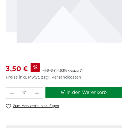
%
3,50 €
4,10 €
(14.63% gespart)
Preise inkl. MwSt. zzgl. Versandkosten
Produkt Anzahl: Gib den gewünschten W
🛒 in den Warenkorb
Zum Merkzettel hinzufügen