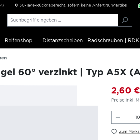
r)
🔄 30-Tage-Rückgaberecht, sofern keine Anfertigungartikel
Reifenshop
Distanzscheiben | Radschrauben | RDK
ben
gel 60° verzinkt | Typ A5X 
2,60 €
Preise inkl. 
Produkt
Zum Merkze