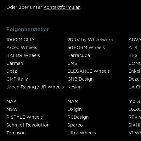
Oder über unser
Kontaktformular
.
Felgenhersteller
1000 MIGLIA
2DRV by Wheelworld
ADVA
Arceo Wheels
artFORM Wheels
ATS
BALDR Wheels
Barracuda
BBS
Carmani
CMS
CON
Dotz
ELEGANCE Wheels
Enkei
GMP Italia
GNB Design
Deze
Japan Racing / JR Wheels
Keskin
LA C
MAK
MAM
mbDE
MSW
Oxigin
OXX
R STYLE Wheels
RCDesign
RFK 
Schmidt Revolution
Sparco
SIXN
Tomason
Ultra Wheels
V1 Wh