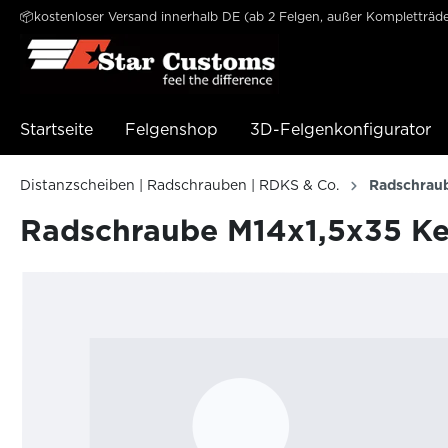
📦kostenloser Versand innerhalb DE (ab 2 Felgen, außer Kompletträde
e springen
Zur Hauptnavigation springen
Startseite
Felgenshop
3D-Felgenkonfigurator
Distanzscheiben | Radschrauben | RDKS & Co.
Radschrau
Radschraube M14x1,5x35 Ke