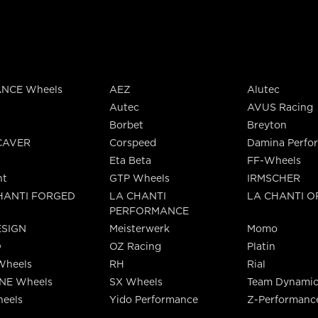
NCE Wheels
AEZ
Alutec
Autec
AVUS Racing
Borbet
Breyton
CAVER
Corspeed
Damina Perfo
Eta Beta
FF-Wheels
nt
GTP Wheels
IRMSCHER
HANTI FORGED
LA CHANTI
LA CHANTI 
PERFORMANCE
SIGN
Meisterwerk
Momo
O
OZ Racing
Platin
Wheels
RH
Rial
INE Wheels
SX Wheels
Team Dynamic
eels
Yido Performance
Z-Performanc