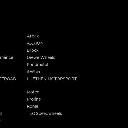
Arbex
AXXION
Brock
rmance
Diewe Wheels
Fondmetal
itWheels
OFFROAD
LUETHEN MOTORSPORT
Motec
Proline
Ronal
s
TEC Speedwheels
e