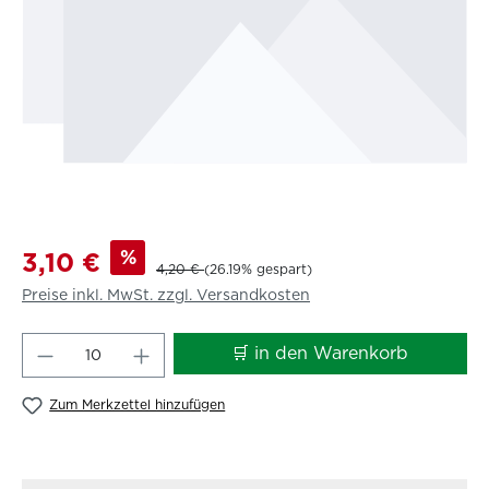
%
3,10 €
4,20 €
(26.19% gespart)
Preise inkl. MwSt. zzgl. Versandkosten
Produkt Anzahl: Gib den gewünschten W
🛒 in den Warenkorb
Zum Merkzettel hinzufügen