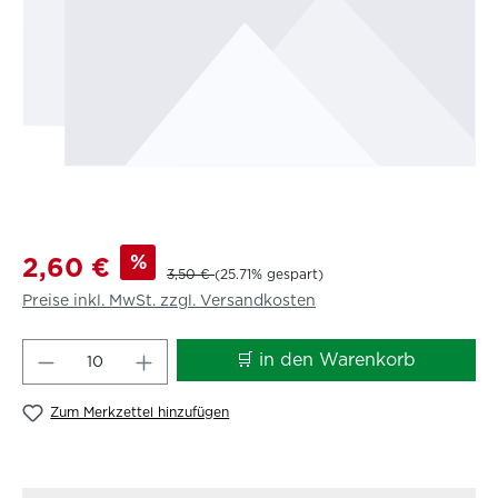
%
2,60 €
3,50 €
(25.71% gespart)
Preise inkl. MwSt. zzgl. Versandkosten
Produkt Anzahl: Gib den gewünschten W
🛒 in den Warenkorb
Zum Merkzettel hinzufügen