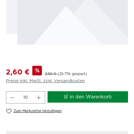
%
2,60 €
3,50 €
(25.71% gespart)
Preise inkl. MwSt. zzgl. Versandkosten
Produkt Anzahl: Gib den gewünschten W
🛒 in den Warenkorb
Zum Merkzettel hinzufügen