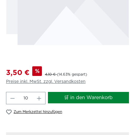
%
3,50 €
4,10 €
(14.63% gespart)
Preise inkl. MwSt. zzgl. Versandkosten
Produkt Anzahl: Gib den gewünschten W
🛒 in den Warenkorb
Zum Merkzettel hinzufügen