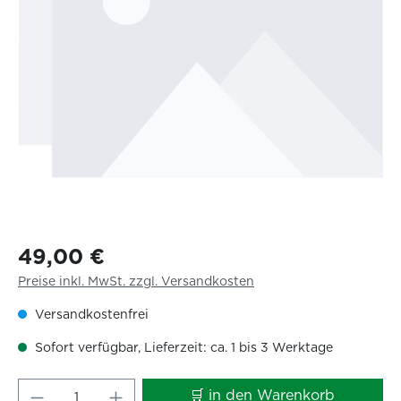
49,00 €
Preise inkl. MwSt. zzgl. Versandkosten
Versandkostenfrei
Sofort verfügbar, Lieferzeit: ca. 1 bis 3 Werktage
Produkt Anzahl: Gib den gewünschten W
🛒 in den Warenkorb