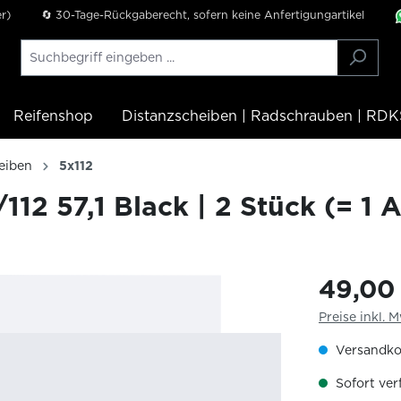
r)
🔄 30-Tage-Rückgaberecht, sofern keine Anfertigungartikel
Reifenshop
Distanzscheiben | Radschrauben | RDK
eiben
5x112
2 57,1 Black | 2 Stück (= 1 
49,00
Preise inkl. 
Versandko
Sofort verf