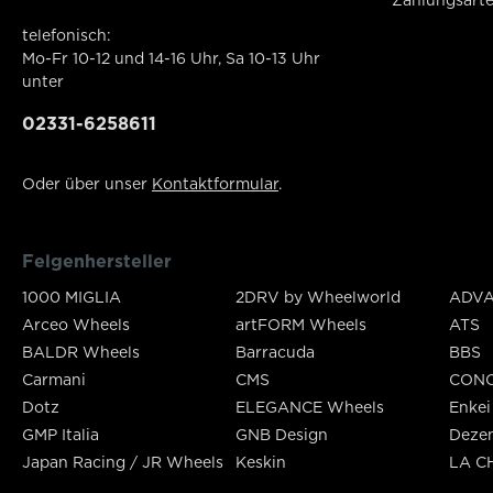
Zahlungsart
telefonisch:
Mo-Fr 10-12 und 14-16 Uhr, Sa 10-13 Uhr
unter
02331-6258611
Oder über unser
Kontaktformular
.
Felgenhersteller
1000 MIGLIA
2DRV by Wheelworld
ADVA
Arceo Wheels
artFORM Wheels
ATS
BALDR Wheels
Barracuda
BBS
Carmani
CMS
CON
Dotz
ELEGANCE Wheels
Enkei
GMP Italia
GNB Design
Deze
Japan Racing / JR Wheels
Keskin
LA C