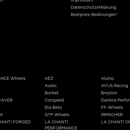
en
Impressum
Datenschutzerklärung
Bestpreis-Bedinungen*
NCE Wheels
AEZ
Alutec
Autec
AVUS Racing
Borbet
Breyton
CAVER
Corspeed
Damina Perfo
Eta Beta
FF-Wheels
nt
GTP Wheels
IRMSCHER
HANTI FORGED
LA CHANTI
LA CHANTI 
PERFORMANCE