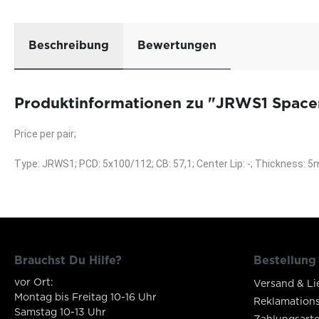
Beschreibung
Bewertungen
Produktinformationen zu "JRWS1 Spacers
Price per pair;
Type: JRWS1; PCD: 5x100/112; CB: 57,1; Center Lip: -; Thickness:
Brauchst Du Hilfe?
Bestellung
vor Ort:
Versand & Li
Montag bis Freitag 10-16 Uhr
Reklamation
Samstag 10-13 Uhr