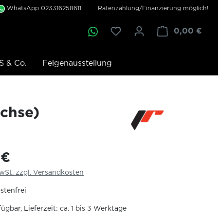
WhatsApp 023316258611
Ratenzahlung/Finanzierung möglich!
0,00 €
S & Co.
Felgenausstellung
Achse)
 €
MwSt. zzgl. Versandkosten
stenfrei
ügbar, Lieferzeit: ca. 1 bis 3 Werktage