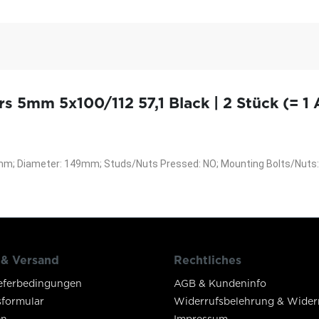
 5mm 5x100/112 57,1 Black | 2 Stück (= 1 
 5mm; Diameter: 149mm; Studs/Nuts Pressed: NO; Mounting Bolts/Nuts:
 & Versand
Rechtliches
eferbedingungen
AGB & Kundeninfo
sformular
Widerrufsbelehrung & Wider