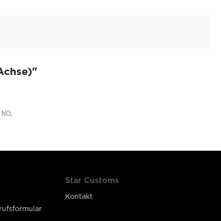
Achse)"
 NO;
Star Customs
Kontakt
rufsformular