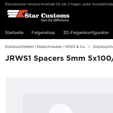
📦kostenloser Versand innerhalb DE (ab 2 Felgen, außer Kompletträde
e springen
Zur Hauptnavigation springen
Startseite
Felgenshop
3D-Felgenkonfigurator
Distanzscheiben | Radschrauben | RDKS & Co.
Distanzsch
JRWS1 Spacers 5mm 5x100/11