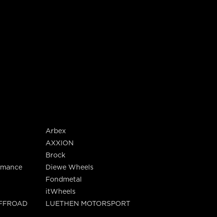
Arbex
AXXION
Brock
rmance
Diewe Wheels
Fondmetal
itWheels
OFFROAD
LUETHEN MOTORSPORT