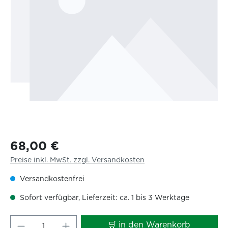
68,00 €
Preise inkl. MwSt. zzgl. Versandkosten
Versandkostenfrei
Sofort verfügbar, Lieferzeit: ca. 1 bis 3 Werktage
Produkt Anzahl: Gib den gewünschten W
🛒 in den Warenkorb