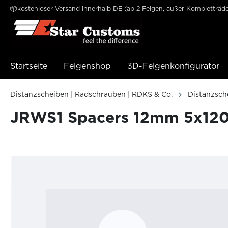
📦kostenloser Versand innerhalb DE (ab 2 Felgen, außer Kompletträde
e springen
Zur Hauptnavigation springen
Startseite
Felgenshop
3D-Felgenkonfigurator
Distanzscheiben | Radschrauben | RDKS & Co.
Distanzsch
JRWS1 Spacers 12mm 5x120 7