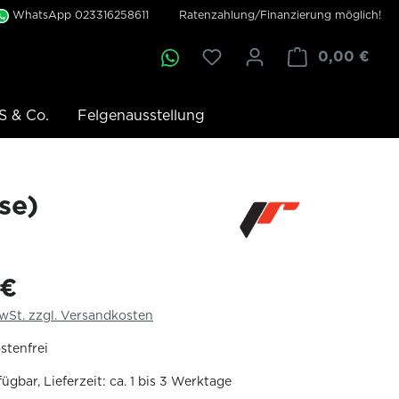
WhatsApp 023316258611
Ratenzahlung/Finanzierung möglich!
0,00 €
S & Co.
Felgenausstellung
se)
 €
MwSt. zzgl. Versandkosten
stenfrei
ügbar, Lieferzeit: ca. 1 bis 3 Werktage