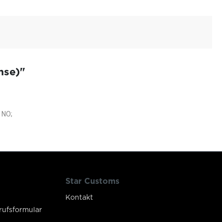
hse)"
 NO;
Star Customs
Kontakt
rufsformular