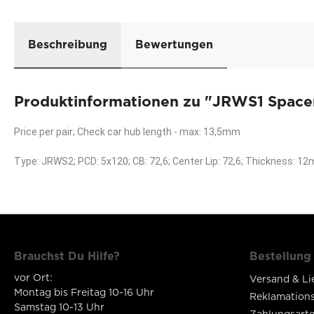
Beschreibung
Bewertungen
Produktinformationen zu "JRWS1 Spacers
Price per pair; Check car hub length - max: 13,5mm
Type: JRWS2; PCD: 5x120; CB: 72,6; Center Lip: 72,6; Thickness: 
Brauchst Du Hilfe?
Bestellung
vor Ort:
Versand & Li
Montag bis Freitag 10-16 Uhr
Reklamation
Samstag 10-13 Uhr