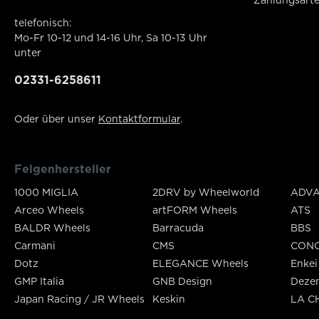
Zahlungsart
telefonisch:
Mo-Fr 10-12 und 14-16 Uhr, Sa 10-13 Uhr
unter
02331-6258611
Oder über unser
Kontaktformular
.
Felgenhersteller
1000 MIGLIA
2DRV by Wheelworld
ADVA
Arceo Wheels
artFORM Wheels
ATS
BALDR Wheels
Barracuda
BBS
Carmani
CMS
CON
Dotz
ELEGANCE Wheels
Enkei
GMP Italia
GNB Design
Deze
Japan Racing / JR Wheels
Keskin
LA C