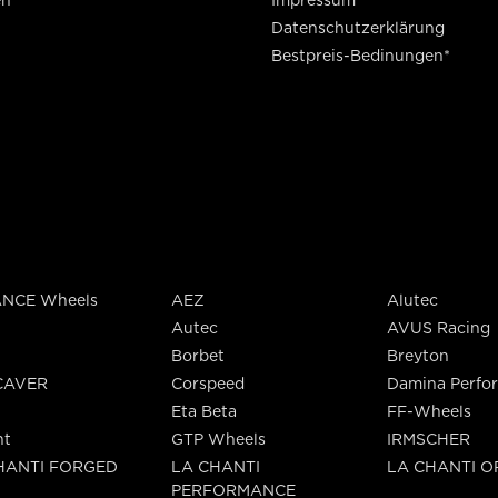
en
Impressum
Datenschutzerklärung
Bestpreis-Bedinungen*
NCE Wheels
AEZ
Alutec
Autec
AVUS Racing
Borbet
Breyton
CAVER
Corspeed
Damina Perfo
Eta Beta
FF-Wheels
nt
GTP Wheels
IRMSCHER
HANTI FORGED
LA CHANTI
LA CHANTI 
PERFORMANCE