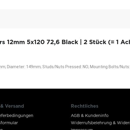
 12mm 5x120 72,6 Black | 2 Stück (= 1 Ac
12mm; Diameter: 149mm; Studs/Nuts Pressed: NO; Mounting Bolts/Nuts:
 & Versand
Rechtliches
eferbedingungen
AGB & Kundeninfo
sformular
Widerrufsbelehrung & Wider