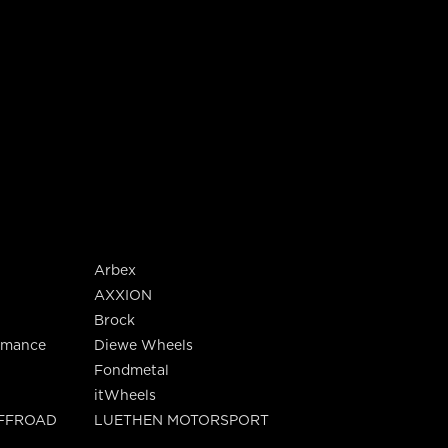
Arbex
AXXION
Brock
rmance
Diewe Wheels
Fondmetal
itWheels
OFFROAD
LUETHEN MOTORSPORT