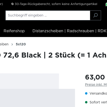
r)
🔄 30-Tage-Rückgaberecht, sofern keine Anfertigungartikel
Reifenshop
Distanzscheiben | Radschrauben | RDK
eiben
5x120
2,6 Black | 2 Stück (= 1 Ach
63,00
Preise inkl. 
Versandko
Sofort verf