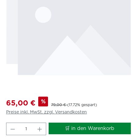
%
65,00 €
79,00 €
(17.72% gespart)
Preise inkl. MwSt. zzgl. Versandkosten
Produkt Anzahl: Gib den gewünschten W
🛒 in den Warenkorb