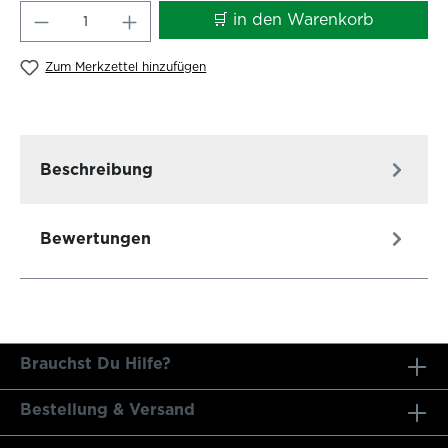
Produkt Anzahl: Gib den gewünschten W
🛒 in den Warenkorb
Zum Merkzettel hinzufügen
Beschreibung
Bewertungen
Brauchst Du Hilfe?
Bestellung & Versand