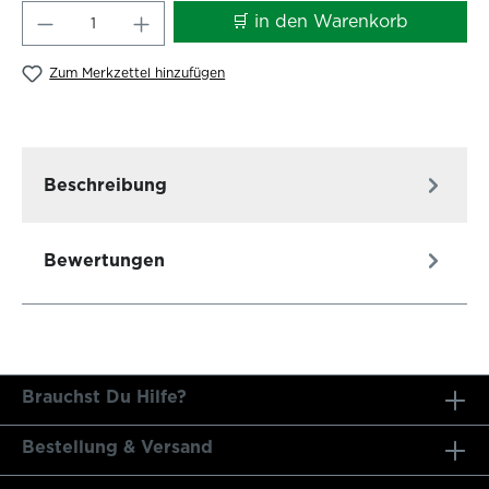
Produkt Anzahl: Gib den gewünschten W
🛒 in den Warenkorb
Zum Merkzettel hinzufügen
Beschreibung
Bewertungen
Brauchst Du Hilfe?
Bestellung & Versand