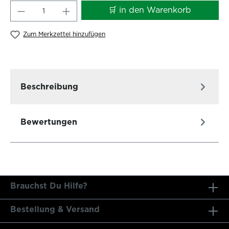
Produkt Anzahl: Gib den gewünschten W
🛒 in den Warenkorb
Zum Merkzettel hinzufügen
Beschreibung
Bewertungen
Brauchst Du Hilfe?
Bestellung & Versand