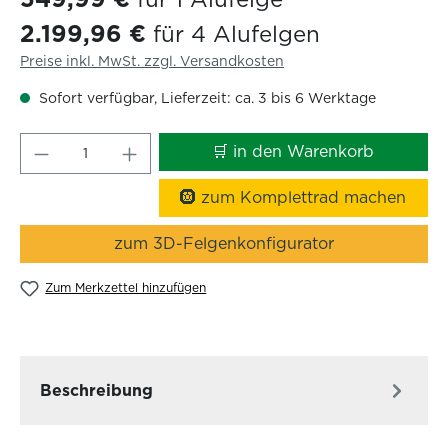
2.199,96 €
für 4 Alufelgen
Preise inkl. MwSt. zzgl. Versandkosten
Sofort verfügbar, Lieferzeit: ca. 3 bis 6 Werktage
Produkt Anzahl: Gib den gewünschten W
🛒 in den Warenkorb
🛞 zum Komplettrad machen
zum 3D-Felgenkonfigurator
Zum Merkzettel hinzufügen
Beschreibung