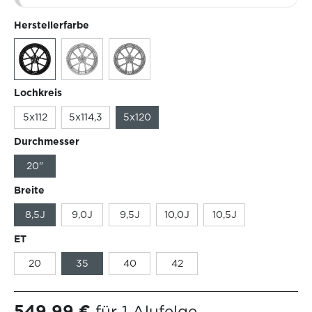
Herstellerfarbe
Lochkreis
5x112
5x114,3
5x120
Durchmesser
20"
Breite
8,5J
9,0J
9,5J
10,0J
10,5J
ET
20
35
40
42
549,99 €
für 1 Alufelge