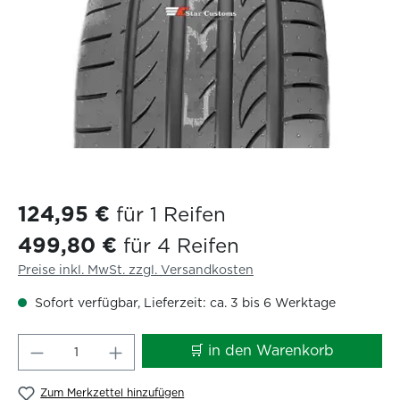
124,95 €
für 1 Reifen
499,80 €
für 4 Reifen
Preise inkl. MwSt. zzgl. Versandkosten
Sofort verfügbar, Lieferzeit: ca. 3 bis 6 Werktage
Produkt Anzahl: Gib den gewünschten W
🛒 in den Warenkorb
Zum Merkzettel hinzufügen