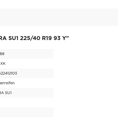
RA SU1 225/40 R19 93 Y"
988
NXK
22412103
rreifen
RA SU1