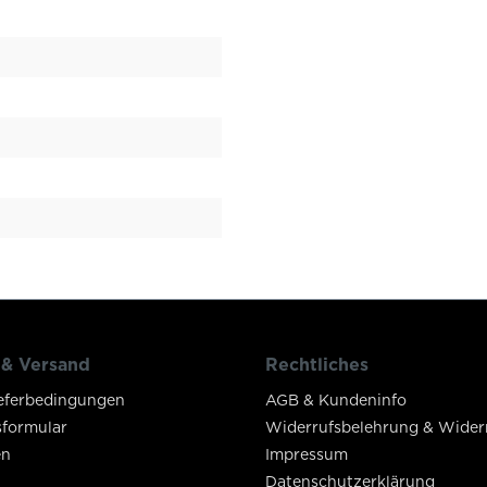
 & Versand
Rechtliches
eferbedingungen
AGB & Kundeninfo
sformular
Widerrufsbelehrung & Wider
en
Impressum
Datenschutzerklärung