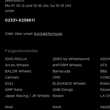
telefonisch:
Mo-Fr 10-12 und 14-16 Uhr, Sa 10-13 Uhr
unter
02331-6258611
Oder über unser
Kontaktformular
.
Felgenhersteller
1000 MIGLIA
2DRV by Wheelworld
ADVA
Arceo Wheels
artFORM Wheels
ATS
BALDR Wheels
Barracuda
BBS
Carmani
CMS
CON
Dotz
ELEGANCE Wheels
Enkei
GMP Italia
GNB Design
Deze
Japan Racing / JR Wheels
Keskin
LA C
MAK
MAM
mbDE