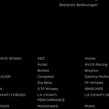
Bestpreis-Bedinungen*
NCE Wheels
AEZ
Alutec
Autec
AVUS Racing
Borbet
Breyton
CAVER
Corspeed
Damina Perfo
Eta Beta
FF-Wheels
nt
GTP Wheels
IRMSCHER
HANTI FORGED
LA CHANTI
LA CHANTI 
PERFORMANCE
SIGN
Meisterwerk
Momo