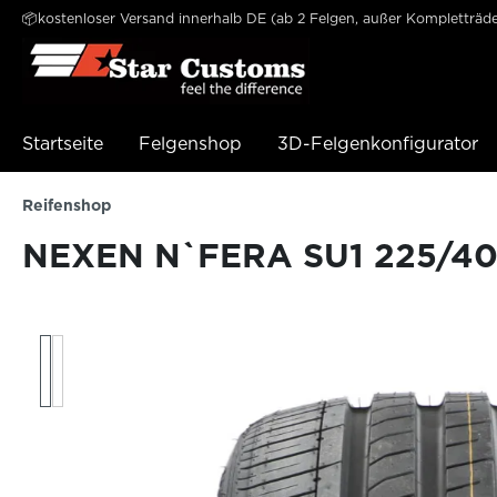
📦kostenloser Versand innerhalb DE (ab 2 Felgen, außer Kompletträde
e springen
Zur Hauptnavigation springen
Startseite
Felgenshop
3D-Felgenkonfigurator
Reifenshop
NEXEN N`FERA SU1 225/40