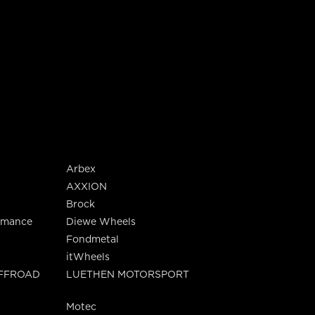
Arbex
AXXION
Brock
rmance
Diewe Wheels
Fondmetal
itWheels
OFFROAD
LUETHEN MOTORSPORT
Motec