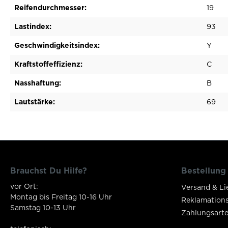
Reifendurchmesser:
19
Lastindex:
93
Geschwindigkeitsindex:
Y
Kraftstoffeffizienz:
C
Nasshaftung:
B
Lautstärke:
69
Brauchst Du Hilfe?
Bestellung
vor Ort:
Versand & Li
Montag bis Freitag 10-16 Uhr
Reklamation
Samstag 10-13 Uhr
Zahlungsart