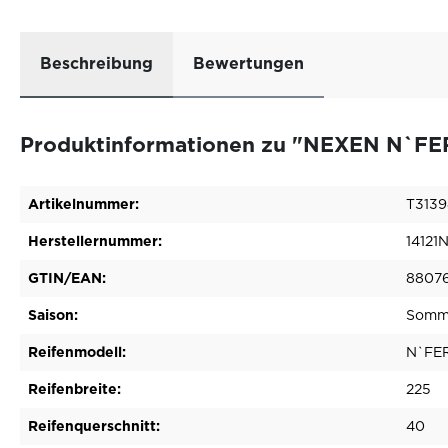
Beschreibung
Bewertungen
Produktinformationen zu "NEXEN N`FE
Artikelnummer:
T313
Herstellernummer:
14121
GTIN/EAN:
88076
Saison:
Somme
Reifenmodell:
N`FE
Reifenbreite:
225
Reifenquerschnitt:
40