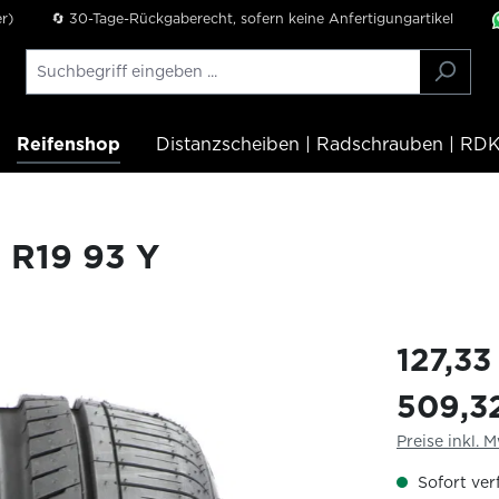
r)
🔄 30-Tage-Rückgaberecht, sofern keine Anfertigungartikel
Reifenshop
Distanzscheiben | Radschrauben | RDK
 R19 93 Y
127,33
509,3
Preise inkl. 
Sofort verf