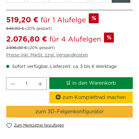
%
519,20 €
für 1 Alufelge
649,00 €
(20% gespart)
%
2.076,80 €
für 4 Alufelgen
2.596,00 €
(20% gespart)
Preise inkl. MwSt. zzgl. Versandkosten
Sofort verfügbar, Lieferzeit: ca. 3 bis 6 Werktage
Produkt Anzahl: Gib den gewünschten W
🛒 in den Warenkorb
🛞 zum Komplettrad machen
zum 3D-Felgenkonfigurator
Zum Merkzettel hinzufügen