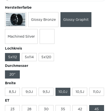
Herstellerfarbe
Glossy Bronze
Glossy Graphit
Machined Silver
Lochkreis
5x112
5x114
5x120
Durchmesser
20"
Breite
8,5J
9,0J
9,5J
10,0J
10,5J
11,0J
ET
23
28
30
35
42
45