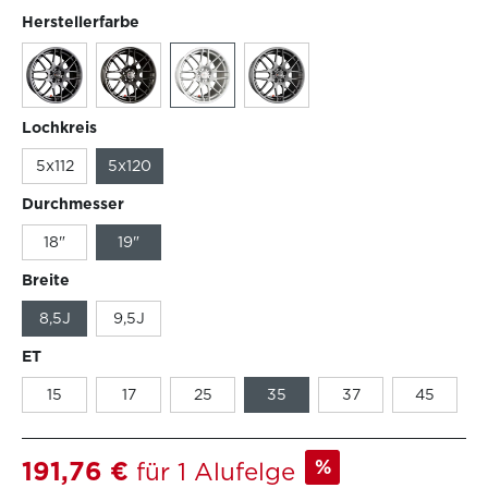
Herstellerfarbe
Lochkreis
5x112
5x120
Durchmesser
18"
19"
Breite
8,5J
9,5J
ET
15
17
25
35
37
45
%
191,76 €
für 1 Alufelge