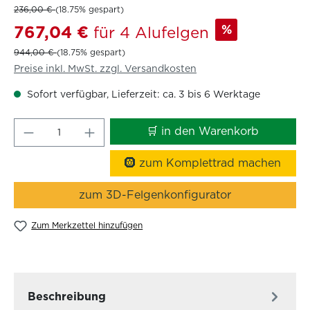
236,00 €
(18.75% gespart)
%
767,04 €
für 4 Alufelgen
944,00 €
(18.75% gespart)
Preise inkl. MwSt. zzgl. Versandkosten
Sofort verfügbar, Lieferzeit: ca. 3 bis 6 Werktage
Produkt Anzahl: Gib den gewünschten W
🛒 in den Warenkorb
🛞 zum Komplettrad machen
zum 3D-Felgenkonfigurator
Zum Merkzettel hinzufügen
Beschreibung