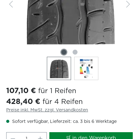
107,10 €
für 1 Reifen
428,40 €
für 4 Reifen
Preise inkl. MwSt. zzgl. Versandkosten
Sofort verfügbar, Lieferzeit: ca. 3 bis 6 Werktage
Produkt Anzahl: Gib den gewünschten W
🛒 in den Warenkorb