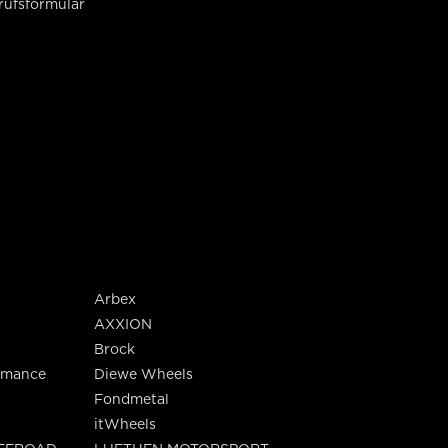
rufsformular
Arbex
AXXION
Brock
rmance
Diewe Wheels
Fondmetal
itWheels