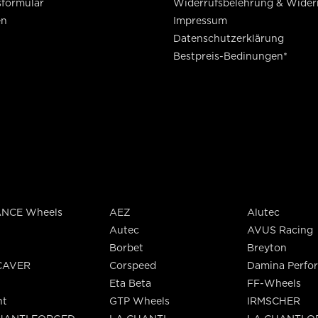
sformular
Widerrufsbelehrung & Wider
en
Impressum
Datenschutzerklärung
Bestpreis-Bedinungen*
NCE Wheels
AEZ
Alutec
Autec
AVUS Racing
Borbet
Breyton
CAVER
Corspeed
Damina Perfo
Eta Beta
FF-Wheels
nt
GTP Wheels
IRMSCHER