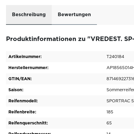
Beschreibung
Bewertungen
Produktinformationen zu "VREDEST. SP-
Artikelnummer:
T240184
Herstellernummer:
AP18565014
GTIN/EAN:
87146922731
Saison:
Sommerreife
Reifenmodell:
SPORTRAC 5
Reifenbreite:
185
Reifenquerschnitt:
65
Reifendurchmesser:
14