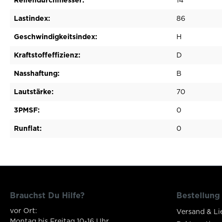
Lastindex:
86
Geschwindigkeitsindex:
H
Kraftstoffeffizienz:
D
Nasshaftung:
B
Lautstärke:
70
3PMSF:
0
Runflat:
0
Brauchst Du Hilfe?
Bestellung
vor Ort:
Versand & Li
Montag bis Freitag 10-16 Uhr