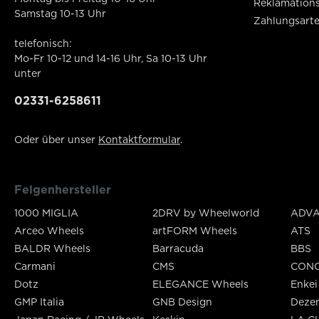
Reklamation
Samstag 10-13 Uhr
Zahlungsart
telefonisch:
Mo-Fr 10-12 und 14-16 Uhr, Sa 10-13 Uhr
unter
02331-6258611
Oder über unser
Kontaktformular
.
Felgenhersteller
1000 MIGLIA
2DRV by Wheelworld
ADVA
Arceo Wheels
artFORM Wheels
ATS
BALDR Wheels
Barracuda
BBS
Carmani
CMS
CON
Dotz
ELEGANCE Wheels
Enkei
GMP Italia
GNB Design
Deze