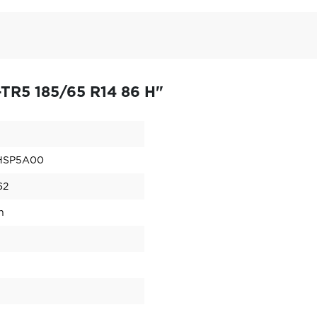
TR5 185/65 R14 86 H"
HSP5A00
62
n