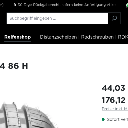
r)
🔄 30-Tage-Rückgaberecht, sofern keine Anfertigungartikel
Reifenshop
Distanzscheiben | Radschrauben | RDK
4 86 H
44,03
176,12
Preise inkl. 
Sofort verf