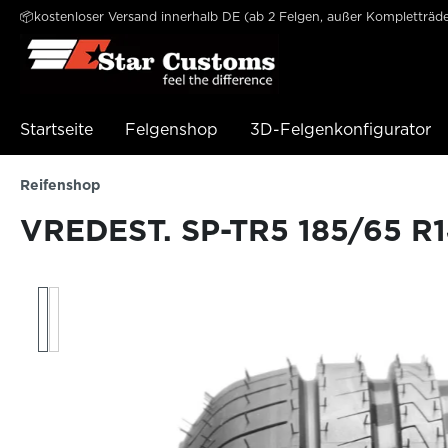
📦kostenloser Versand innerhalb DE (ab 2 Felgen, außer Kompletträde
e springen
Zur Hauptnavigation springen
Startseite
Felgenshop
3D-Felgenkonfigurator
Reifenshop
VREDEST. SP-TR5 185/65 R1