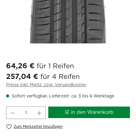
64,26 €
für 1 Reifen
257,04 €
für 4 Reifen
Preise inkl. MwSt. zzgl. Versandkosten
Sofort verfügbar, Lieferzeit: ca. 3 bis 6 Werktage
Produkt Anzahl: Gib den gewünschten W
🛒 in den Warenkorb
Zum Merkzettel hinzufügen