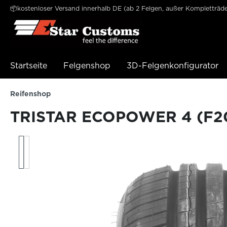
📦kostenloser Versand innerhalb DE (ab 2 Felgen, außer Kompletträde
e springen
Zur Hauptnavigation springen
Startseite
Felgenshop
3D-Felgenkonfigurator
Reifenshop
TRISTAR ECOPOWER 4 (F20