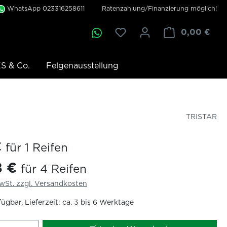
WhatsApp 023316258611
Ratenzahlung/Finanzierung möglich!
0,00 €
S & Co.
Felgenausstellung
TRISTAR
€
für 1 Reifen
8 €
für 4 Reifen
MwSt. zzgl. Versandkosten
ügbar, Lieferzeit: ca. 3 bis 6 Werktage