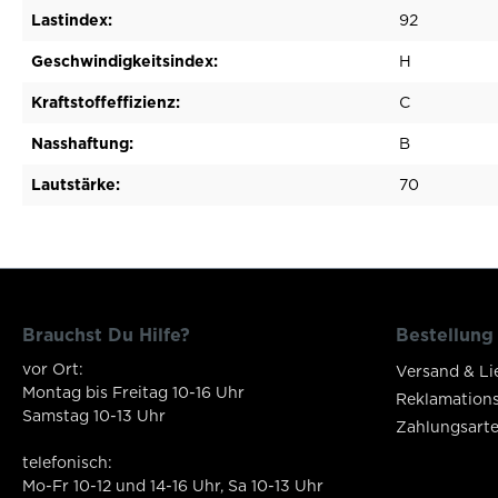
Lastindex:
92
Geschwindigkeitsindex:
H
Kraftstoffeffizienz:
C
Nasshaftung:
B
Lautstärke:
70
Brauchst Du Hilfe?
Bestellung
vor Ort:
Versand & Li
Montag bis Freitag 10-16 Uhr
Reklamation
Samstag 10-13 Uhr
Zahlungsart
telefonisch:
Mo-Fr 10-12 und 14-16 Uhr, Sa 10-13 Uhr