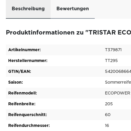
Beschreibung
Bewertungen
Produktinformationen zu "TRISTAR EC
Artikelnummer:
T379871
Herstellernummer:
TT295
GTIN/EAN:
542006866
Saison:
Sommerreif
Reifenmodell:
ECOPOWER 4
Reifenbreite:
205
Reifenquerschnitt:
60
Reifendurchmesser:
16