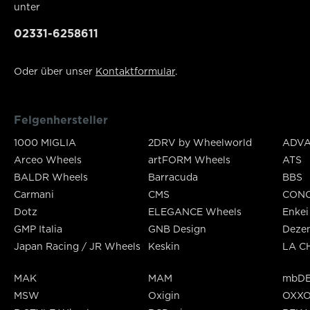
unter
02331-6258611
Oder über unser
Kontaktformular
.
Felgenhersteller
1000 MIGLIA
2DRV by Wheelworld
ADVA
Arceo Wheels
artFORM Wheels
ATS
BALDR Wheels
Barracuda
BBS
Carmani
CMS
CON
Dotz
ELEGANCE Wheels
Enkei
GMP Italia
GNB Design
Deze
Japan Racing / JR Wheels
Keskin
LA C
MAK
MAM
mbDE
MSW
Oxigin
OXX