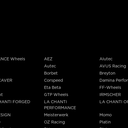
NCE Wheels
AEZ
Alutec
Autec
AVUS Racing
Borbet
Breyton
CAVER
Corspeed
Damina Perfo
Eta Beta
FF-Wheels
nt
GTP Wheels
IRMSCHER
HANTI FORGED
LA CHANTI
LA CHANTI 
PERFORMANCE
SIGN
Meisterwerk
Momo
O
OZ Racing
Platin