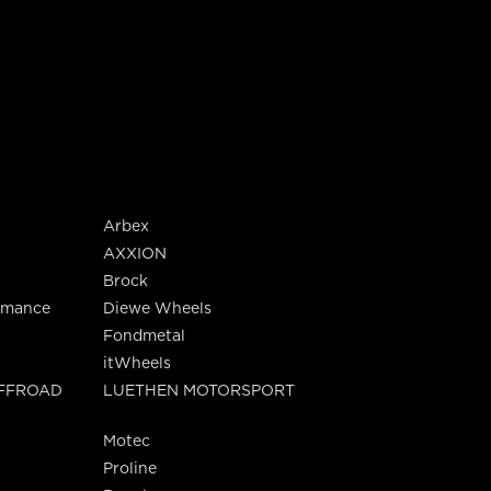
Arbex
AXXION
Brock
rmance
Diewe Wheels
Fondmetal
itWheels
OFFROAD
LUETHEN MOTORSPORT
Motec
Proline