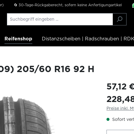
r)
🔄 30-Tage-Rückgaberecht, sofern keine Anfertigungartikel
Reifenshop
Distanzscheiben | Radschrauben | RDK
9) 205/60 R16 92 H
57,12 
228,4
Preise inkl. 
Sofort verf