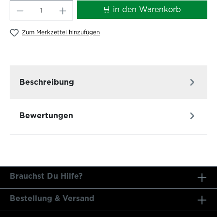
Produkt Anzahl: Gib den gewünschten W
🛒 in den Warenkorb
Zum Merkzettel hinzufügen
Beschreibung
Bewertungen
Brauchst Du Hilfe?
Bestellung & Versand