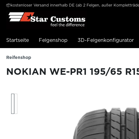
📦kostenloser Versand innerhalb DE (ab 2 Felgen, außer Kompletträde
e springen
Zur Hauptnavigation springen
Startseite
Felgenshop
3D-Felgenkonfigurator
Reifenshop
NOKIAN WE-PR1 195/65 R15