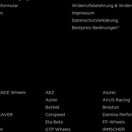
sformular
Widerrufsbelehrung & Wider
en
Impressum
Datenschutzerklärung
Bestpreis-Bedinungen*
NCE Wheels
AEZ
Alutec
Autec
AVUS Racing
Borbet
Breyton
CAVER
Corspeed
Damina Perfo
Eta Beta
FF-Wheels
nt
GTP Wheels
IRMSCHER