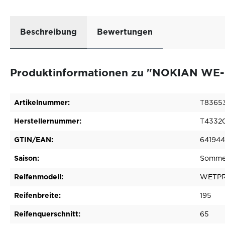
Beschreibung
Bewertungen
Produktinformationen zu "NOKIAN WE-P
Artikelnummer:
T8365
Herstellernummer:
T4332
GTIN/EAN:
64194
Saison:
Sommer
Reifenmodell:
WETPR
Reifenbreite:
195
Reifenquerschnitt:
65