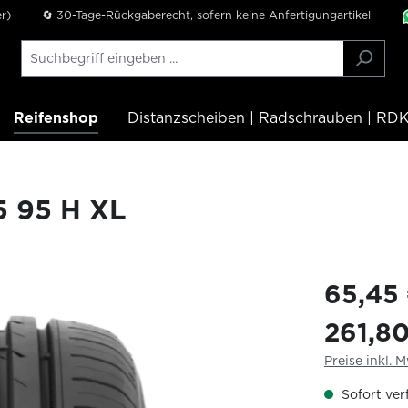
r)
🔄 30-Tage-Rückgaberecht, sofern keine Anfertigungartikel
Reifenshop
Distanzscheiben | Radschrauben | RDK
 95 H XL
65,45
261,8
Preise inkl. 
Sofort verf