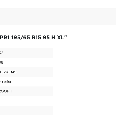
R1 195/65 R15 95 H XL"
32
08
40598949
reifen
OOF 1