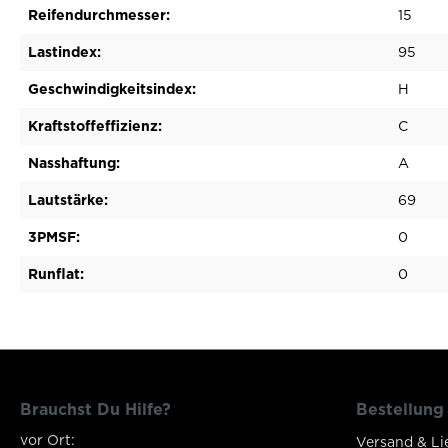
Reifendurchmesser:
15
Lastindex:
95
Geschwindigkeitsindex:
H
Kraftstoffeffizienz:
C
Nasshaftung:
A
Lautstärke:
69
3PMSF:
0
Runflat:
0
Brauchst Du Hilfe?
Bestellung
vor Ort:
Versand & Li