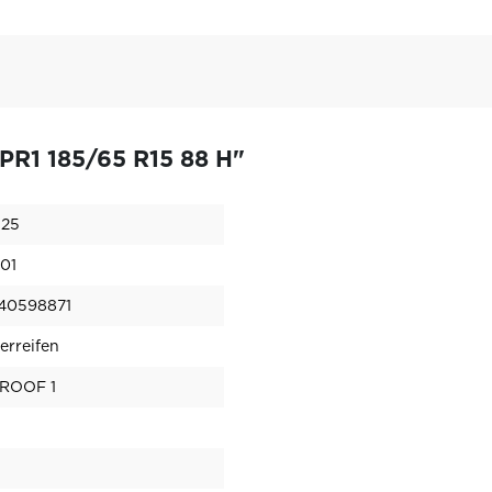
R1 185/65 R15 88 H"
525
01
40598871
rreifen
ROOF 1