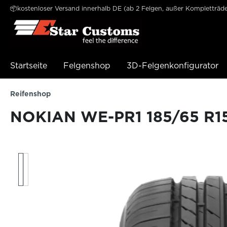
📦kostenloser Versand innerhalb DE (ab 2 Felgen, außer Kompletträde
e springen
Zur Hauptnavigation springen
Startseite
Felgenshop
3D-Felgenkonfigurator
Reifenshop
NOKIAN WE-PR1 185/65 R15