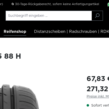
r)
🔄 30-Tage-Rückgaberecht, sofern keine Anfertigungartikel
Reifenshop
Distanzscheiben | Radschrauben | RDK
 88 H
67,83
271,3
Preise inkl. 
Sofort verf