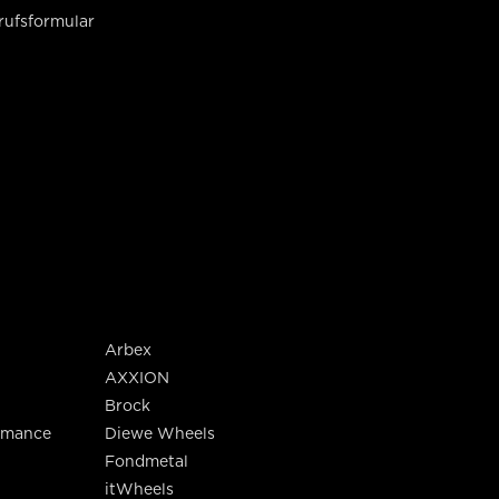
rufsformular
Arbex
AXXION
Brock
rmance
Diewe Wheels
Fondmetal
itWheels