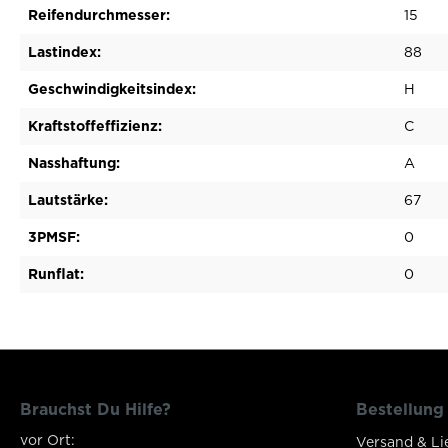
Reifendurchmesser:
15
Lastindex:
88
Geschwindigkeitsindex:
H
Kraftstoffeffizienz:
C
Nasshaftung:
A
Lautstärke:
67
3PMSF:
0
Runflat:
0
Brauchst Du Hilfe?
Bestellung
vor Ort:
Versand & Li