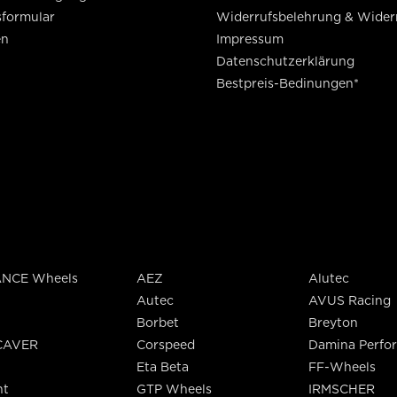
sformular
Widerrufsbelehrung & Wider
en
Impressum
Datenschutzerklärung
Bestpreis-Bedinungen*
NCE Wheels
AEZ
Alutec
Autec
AVUS Racing
Borbet
Breyton
CAVER
Corspeed
Damina Perfo
Eta Beta
FF-Wheels
nt
GTP Wheels
IRMSCHER