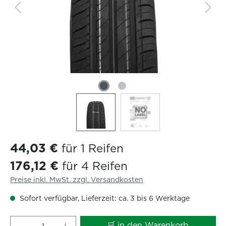
44,03 €
für 1 Reifen
176,12 €
für 4 Reifen
Preise inkl. MwSt. zzgl. Versandkosten
Sofort verfügbar, Lieferzeit: ca. 3 bis 6 Werktage
Produkt Anzahl: Gib den gewünschten W
🛒 in den Warenkorb