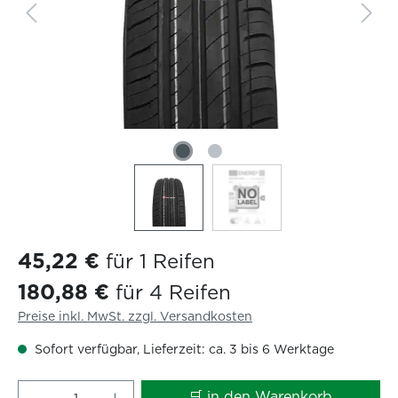
45,22 €
für 1 Reifen
180,88 €
für 4 Reifen
Preise inkl. MwSt. zzgl. Versandkosten
Sofort verfügbar, Lieferzeit: ca. 3 bis 6 Werktage
Produkt Anzahl: Gib den gewünschten W
🛒 in den Warenkorb