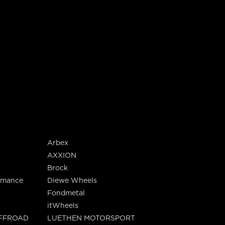
Arbex
AXXION
Brock
rmance
Diewe Wheels
Fondmetal
itWheels
OFFROAD
LUETHEN MOTORSPORT