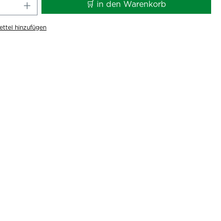
 Anzahl: Gib den gewünschten Wert ei
🛒 in den Warenkorb
ttel hinzufügen