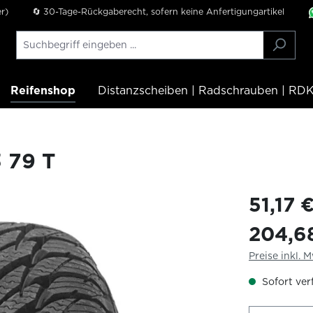
r)
🔄 30-Tage-Rückgaberecht, sofern keine Anfertigungartikel
Reifenshop
Distanzscheiben | Radschrauben | RDK
 79 T
51,17 
204,6
Preise inkl. 
Sofort verf