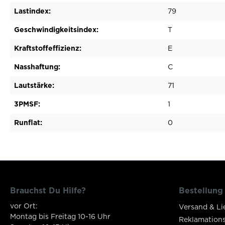
Lastindex:
79
Geschwindigkeitsindex:
T
Kraftstoffeffizienz:
E
Nasshaftung:
C
Lautstärke:
71
3PMSF:
1
Runflat:
0
Brauchst Du Hilfe?
Bestellung
vor Ort:
Versand & Li
Montag bis Freitag 10-16 Uhr
Reklamation