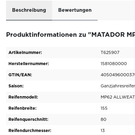
Beschreibung
Bewertungen
Produktinformationen zu "MATADOR MP
Artikelnummer:
T625907
Herstellernummer:
1581080000
GTIN/EAN:
405049600037
Saison:
Ganzjahresreife
Reifenmodell:
MP62 ALLWEAT
Reifenbreite:
155
Reifenquerschnitt:
80
Reifendurchmesser:
13