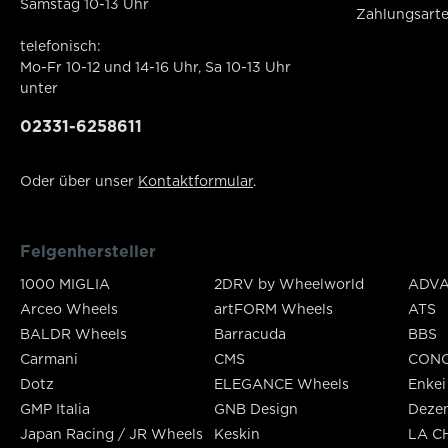
Samstag 10-13 Uhr
Zahlungsart
telefonisch:
Mo-Fr 10-12 und 14-16 Uhr, Sa 10-13 Uhr
unter
02331-6258611
Oder über unser
Kontaktformular
.
Felgenhersteller
1000 MIGLIA
2DRV by Wheelworld
ADVA
Arceo Wheels
artFORM Wheels
ATS
BALDR Wheels
Barracuda
BBS
Carmani
CMS
CON
Dotz
ELEGANCE Wheels
Enkei
GMP Italia
GNB Design
Deze
Japan Racing / JR Wheels
Keskin
LA C