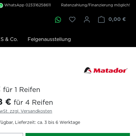
WhatsApp 023316258611
Ratenzahlung/Finanzierung möglich!
0,00 €
S & Co.
Felgenausstellung
€
für 1 Reifen
8 €
für 4 Reifen
MwSt. zzgl. Versandkosten
ügbar, Lieferzeit: ca. 3 bis 6 Werktage