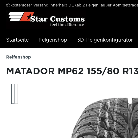
📦kostenloser Versand innerhalb DE (ab 2 Felgen, außer Kompletträde
e springen
Zur Hauptnavigation springen
Startseite
Felgenshop
3D-Felgenkonfigurator
Reifenshop
MATADOR MP62 155/80 R13