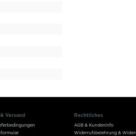
 & Versand
Rechtliches
eferbedingungen
AGB & Kundeninfo
sformular
Widerrufsbelehrung & Wider