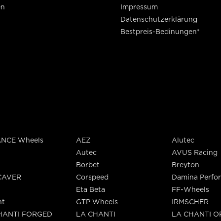
en
Impressum
Datenschutzerklärung
Bestpreis-Bedinungen*
NCE Wheels
AEZ
Alutec
Autec
AVUS Racing
Borbet
Breyton
CAVER
Corspeed
Damina Perfo
Eta Beta
FF-Wheels
nt
GTP Wheels
IRMSCHER
HANTI FORGED
LA CHANTI
LA CHANTI 