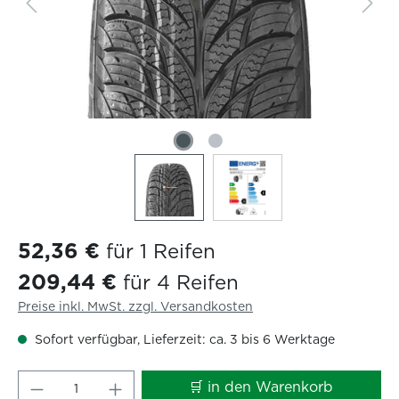
52,36 €
für 1 Reifen
209,44 €
für 4 Reifen
Preise inkl. MwSt. zzgl. Versandkosten
Sofort verfügbar, Lieferzeit: ca. 3 bis 6 Werktage
Produkt Anzahl: Gib den gewünschten W
🛒 in den Warenkorb