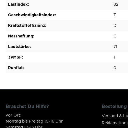
Lastindex:
82
Geschwindigkeitsindex:
T
Kraftstoffeffizienz:
D
Nasshaftung:
C
Lautstärke:
71
3PMSF:
1
Runflat:
0
Brauchst Du Hilfe?
Bestellung
vor Ort:
Versand & Li
Montag bis Freitag 10-16 Uhr
Reklamation
Samstag 10-13 Uhr