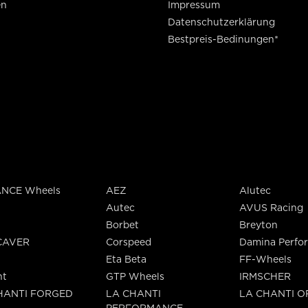
en
Impressum
Datenschutzerklärung
Bestpreis-Bedinungen*
NCE Wheels
AEZ
Alutec
Autec
AVUS Racing
Borbet
Breyton
CAVER
Corspeed
Damina Perfo
Eta Beta
FF-Wheels
nt
GTP Wheels
IRMSCHER
HANTI FORGED
LA CHANTI
LA CHANTI 