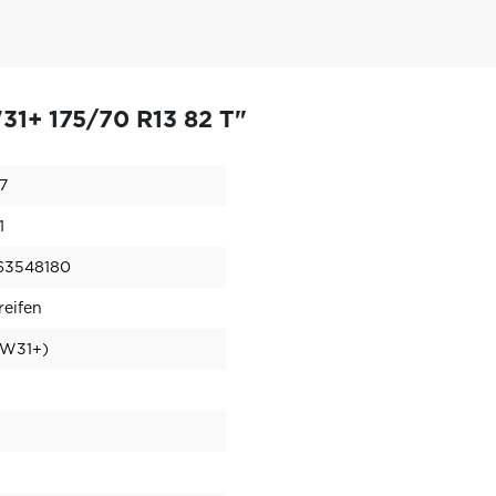
1+ 175/70 R13 82 T"
7
1
63548180
reifen
(LW31+)