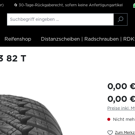
r)
🔄 30-Tage-Rückgaberecht, sofern keine Anfertigungartikel
Reifenshop
Distanzscheiben | Radschrauben | RDK
 82 T
0,00 
0,00 
Preise inkl. 
Nicht mehr
Zum Merkze