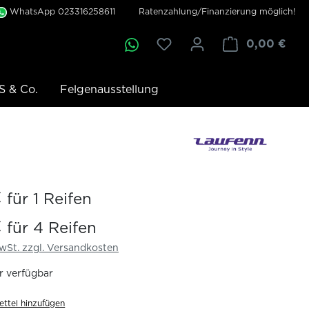
WhatsApp 023316258611
Ratenzahlung/Finanzierung möglich!
0,00 €
S & Co.
Felgenausstellung
€
für 1 Reifen
€
für 4 Reifen
MwSt. zzgl. Versandkosten
 verfügbar
ttel hinzufügen