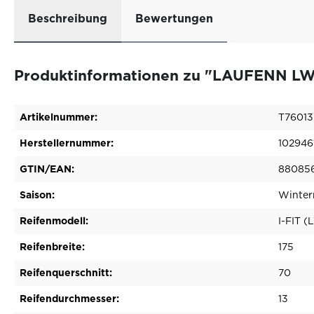
Beschreibung
Bewertungen
Produktinformationen zu "LAUFENN LW3
Artikelnummer:
T76013
Herstellernummer:
102946
GTIN/EAN:
88085
Saison:
Winter
Reifenmodell:
I-FIT 
Reifenbreite:
175
Reifenquerschnitt:
70
Reifendurchmesser:
13