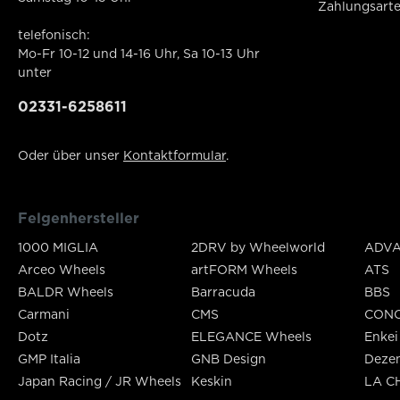
Zahlungsart
telefonisch:
Mo-Fr 10-12 und 14-16 Uhr, Sa 10-13 Uhr
unter
02331-6258611
Oder über unser
Kontaktformular
.
Felgenhersteller
1000 MIGLIA
2DRV by Wheelworld
ADVA
Arceo Wheels
artFORM Wheels
ATS
BALDR Wheels
Barracuda
BBS
Carmani
CMS
CON
Dotz
ELEGANCE Wheels
Enkei
GMP Italia
GNB Design
Deze
Japan Racing / JR Wheels
Keskin
LA C