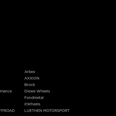
Arbex
AXXION
Brock
rmance
Diewe Wheels
Fondmetal
itWheels
OFFROAD
LUETHEN MOTORSPORT