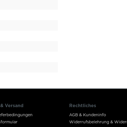
 & Versand
Rechtliches
eferbedingungen
AGB & Kundeninfo
sformular
Widerrufsbelehrung & Wider