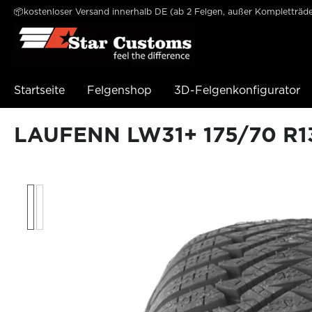
📦kostenloser Versand innerhalb DE (ab 2 Felgen, außer Kompletträde
e springen
Zur Hauptnavigation springen
Startseite
Felgenshop
3D-Felgenkonfigurator
LAUFENN LW31+ 175/70 R13