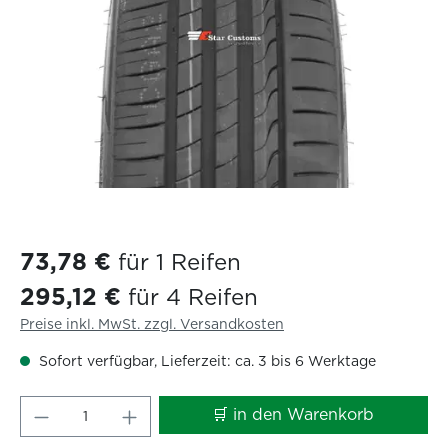
73,78 €
für 1 Reifen
295,12 €
für 4 Reifen
Preise inkl. MwSt. zzgl. Versandkosten
Sofort verfügbar, Lieferzeit: ca. 3 bis 6 Werktage
Produkt Anzahl: Gib den gewünschten W
🛒 in den Warenkorb