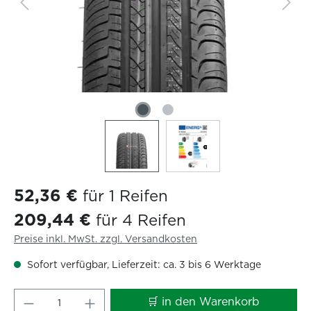
52,36 €
für 1 Reifen
209,44 €
für 4 Reifen
Preise inkl. MwSt. zzgl. Versandkosten
Sofort verfügbar, Lieferzeit: ca. 3 bis 6 Werktage
Produkt Anzahl: Gib den gewünschten W
🛒 in den Warenkorb