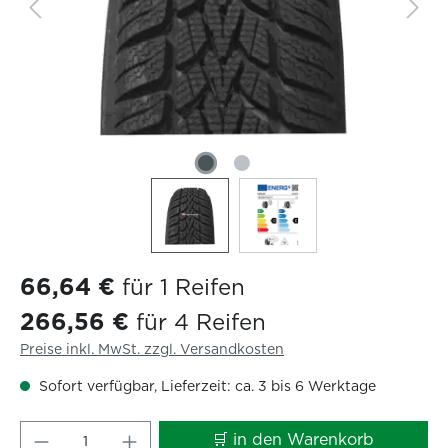
66,64 €
für 1 Reifen
266,56 €
für 4 Reifen
Preise inkl. MwSt. zzgl. Versandkosten
Sofort verfügbar, Lieferzeit: ca. 3 bis 6 Werktage
Produkt Anzahl: Gib den gewünschten W
🛒 in den Warenkorb