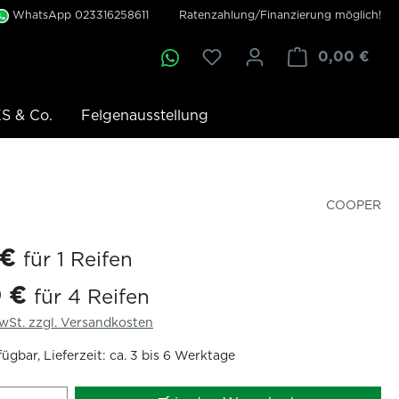
WhatsApp 023316258611
Ratenzahlung/Finanzierung möglich!
0,00 €
S & Co.
Felgenausstellung
COOPER
 €
für 1 Reifen
0 €
für 4 Reifen
MwSt. zzgl. Versandkosten
ügbar, Lieferzeit: ca. 3 bis 6 Werktage