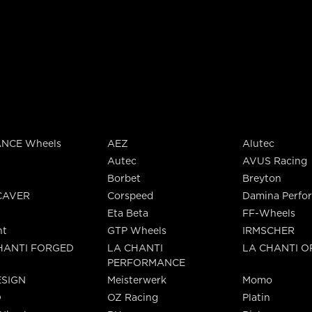
NCE Wheels
AEZ
Alutec
Autec
AVUS Racing
Borbet
Breyton
CAVER
Corspeed
Damina Perfo
Eta Beta
FF-Wheels
nt
GTP Wheels
IRMSCHER
HANTI FORGED
LA CHANTI
LA CHANTI 
PERFORMANCE
SIGN
Meisterwerk
Momo
O
OZ Racing
Platin