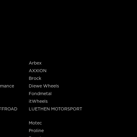
Arbex
AXXION
Brock
rmance
Diewe Wheels
Fondmetal
itWheels
OFFROAD
LUETHEN MOTORSPORT
Motec
Proline