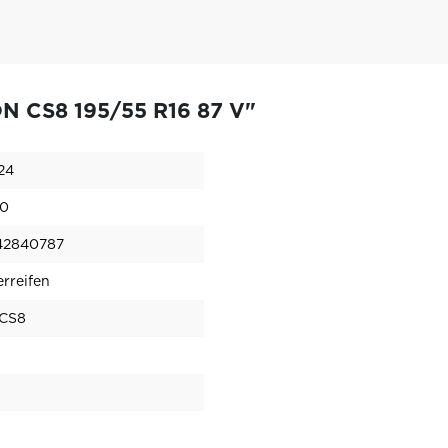
N CS8 195/55 R16 87 V"
24
10
42840787
rreifen
CS8