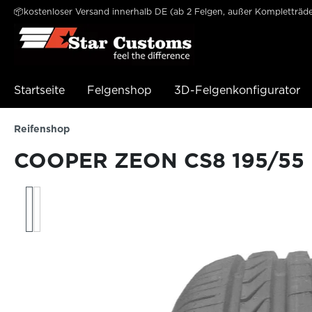
📦kostenloser Versand innerhalb DE (ab 2 Felgen, außer Kompletträde
e springen
Zur Hauptnavigation springen
Startseite
Felgenshop
3D-Felgenkonfigurator
Reifenshop
COOPER ZEON CS8 195/55 