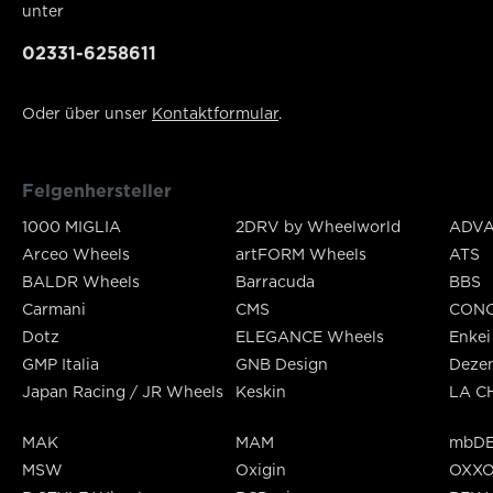
unter
02331-6258611
Oder über unser
Kontaktformular
.
Felgenhersteller
1000 MIGLIA
2DRV by Wheelworld
ADVA
Arceo Wheels
artFORM Wheels
ATS
BALDR Wheels
Barracuda
BBS
Carmani
CMS
CON
Dotz
ELEGANCE Wheels
Enkei
GMP Italia
GNB Design
Deze
Japan Racing / JR Wheels
Keskin
LA C
MAK
MAM
mbDE
MSW
Oxigin
OXX