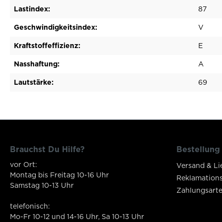
Lastindex:
87
Geschwindigkeitsindex:
V
Kraftstoffeffizienz:
E
Nasshaftung:
A
Lautstärke:
69
Brauchst Du Hilfe?
Bestellung
vor Ort:
Versand & Li
Montag bis Freitag 10-16 Uhr
Reklamation
Samstag 10-13 Uhr
Zahlungsart
telefonisch:
Mo-Fr 10-12 und 14-16 Uhr, Sa 10-13 Uhr