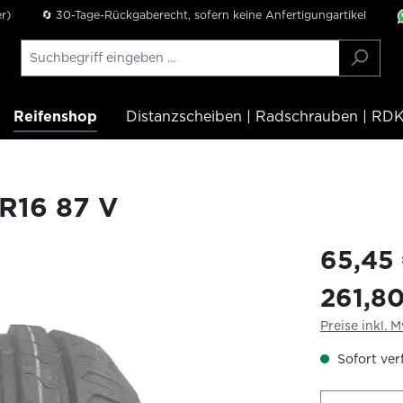
r)
🔄 30-Tage-Rückgaberecht, sofern keine Anfertigungartikel
Reifenshop
Distanzscheiben | Radschrauben | RDK
R16 87 V
65,45
261,8
Preise inkl. 
Sofort verf