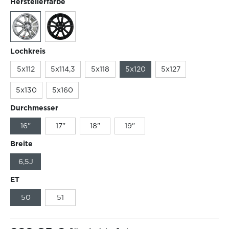
Herstellerfarbe
Lochkreis
5x112
5x114,3
5x118
5x120
5x127
5x130
5x160
Durchmesser
16"
17"
18"
19"
Breite
6,5J
ET
50
51