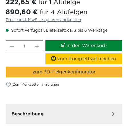
222,65 €
für 1 Alufelge
890,60 €
für 4 Alufelgen
Preise inkl. MwSt. zzgl. Versandkosten
Sofort verfügbar, Lieferzeit: ca. 3 bis 6 Werktage
Produkt Anzahl: Gib den gewünschten W
🛒 in den Warenkorb
🛞 zum Komplettrad machen
zum 3D-Felgenkonfigurator
Zum Merkzettel hinzufügen
Beschreibung