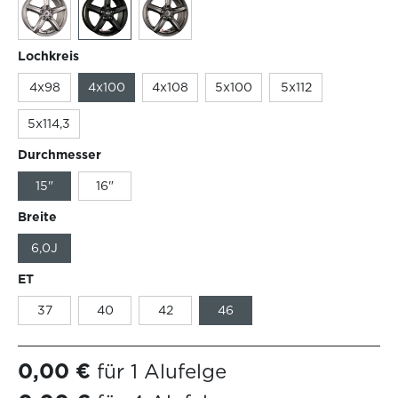
Lochkreis
4x98
4x100
4x108
5x100
5x112
5x114,3
Durchmesser
15"
16"
Breite
6,0J
ET
37
40
42
46
0,00 €
für 1 Alufelge