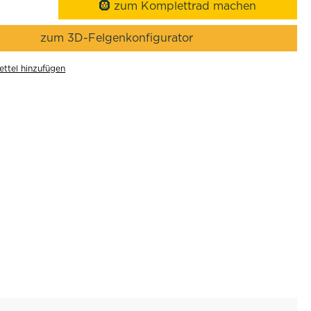
🛞 zum Komplettrad machen
zum 3D-Felgenkonfigurator
ttel hinzufügen