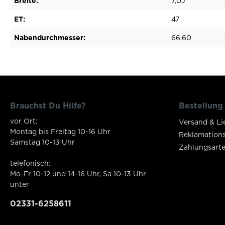
Breite:
7,0J
ET:
47
Nabendurchmesser:
66.60
Brauchst Du Hilfe?
Bestellung
vor Ort:
Versand & Li
Montag bis Freitag 10-16 Uhr
Reklamation
Samstag 10-13 Uhr
Zahlungsart
telefonisch:
Mo-Fr 10-12 und 14-16 Uhr, Sa 10-13 Uhr
unter
02331-6258611