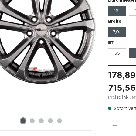
16"
Breite
7,0J
ET
35
178,8
715,5
Preise inkl. 
Sofort verf
Produkt