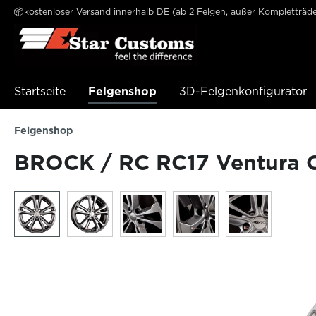
📦kostenloser Versand innerhalb DE (ab 2 Felgen, außer Kompletträde
e springen
Zur Hauptnavigation springen
Startseite
Felgenshop
3D-Felgenkonfigurator
Felgenshop
BROCK / RC RC17 Ventura C