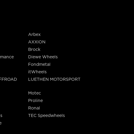
Arbex
AXXION
Brock
rmance
Diewe Wheels
Fondmetal
itWheels
OFFROAD
LUETHEN MOTORSPORT
Motec
Proline
Ronal
s
TEC Speedwheels
e