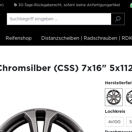
r)
🔄 30-Tage-Rückgaberecht, sofern keine Anfertigungartikel
Reifenshop
Distanzscheiben | Radschrauben | RDK
hromsilber (CSS) 7x16" 5x11
Herstellerfa
Lochkreis
4x100
5
Durchmesse