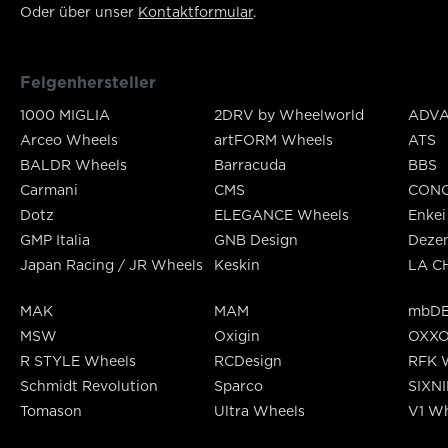
Oder über unser
Kontaktformular
.
Felgenhersteller
1000 MIGLIA
2DRV by Wheelworld
ADVA
Arceo Wheels
artFORM Wheels
ATS
BALDR Wheels
Barracuda
BBS
Carmani
CMS
CON
Dotz
ELEGANCE Wheels
Enkei
GMP Italia
GNB Design
Deze
Japan Racing / JR Wheels
Keskin
LA C
MAK
MAM
mbDE
MSW
Oxigin
OXX
R STYLE Wheels
RCDesign
RFK 
Schmidt Revolution
Sparco
SIXN
Tomason
Ultra Wheels
V1 Wh