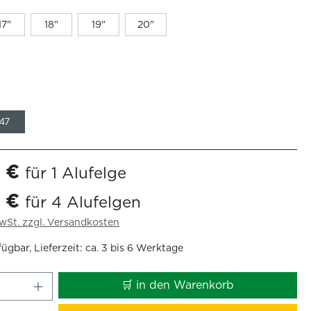
17"
18"
19"
20"
47
9 €
für 1 Alufelge
6 €
für 4 Alufelgen
MwSt. zzgl. Versandkosten
ügbar, Lieferzeit: ca. 3 bis 6 Werktage
 Anzahl: Gib den gewünschten Wert ei
🛒 in den Warenkorb