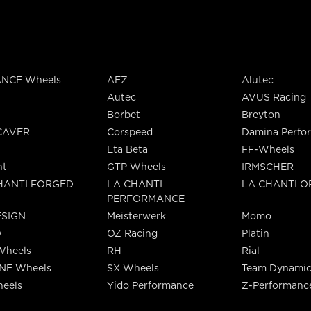
NCE Wheels
AEZ
Alutec
Autec
AVUS Racing
Borbet
Breyton
CAVER
Corspeed
Damina Perfo
Eta Beta
FF-Wheels
nt
GTP Wheels
IRMSCHER
HANTI FORGED
LA CHANTI
LA CHANTI 
PERFORMANCE
SIGN
Meisterwerk
Momo
O
OZ Racing
Platin
Wheels
RH
Rial
INE Wheels
SX Wheels
Team Dynamic
eels
Yido Performance
Z-Performanc