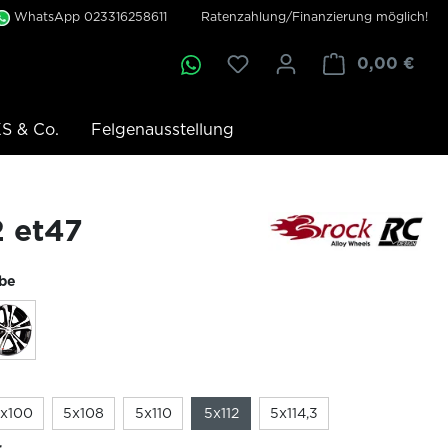
WhatsApp 023316258611
Ratenzahlung/Finanzierung möglich!
0,00 €
S & Co.
Felgenausstellung
2 et47
rbe
x100
5x108
5x110
5x112
5x114,3
r