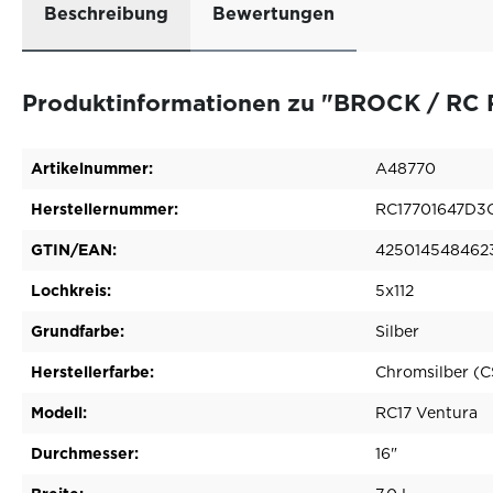
Beschreibung
Bewertungen
Produktinformationen zu "BROCK / RC R
Artikelnummer:
A48770
Herstellernummer:
RC17701647D3
GTIN/EAN:
425014548462
Lochkreis:
5x112
Grundfarbe:
Silber
Herstellerfarbe:
Chromsilber (C
Modell:
RC17 Ventura
Durchmesser:
16"