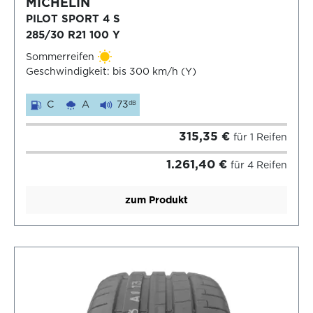
MICHELIN
PILOT SPORT 4 S
285/30 R21 100 Y
Sommerreifen
Geschwindigkeit: bis 300 km/h (Y)
C
A
73
dB
315,35 €
für 1 Reifen
1.261,40 €
für 4 Reifen
zum Produkt