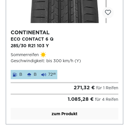
CONTINENTAL
ECO CONTACT 6 Q
285/30 R21 103 Y
Sommerreifen
Geschwindigkeit: bis 300 km/h (Y)
B
B
72
dB
271,32 €
für 1 Reifen
1.085,28 €
für 4 Reifen
zum Produkt