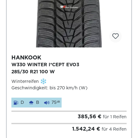
HANKOOK
W330 WINTER I*CEPT EVO3
285/30 R21 100 W
Winterreifen
Geschwindigkeit: bis 270 km/h (W)
D
B
75
dB
385,56 €
für 1 Reifen
1.542,24 €
für 4 Reifen