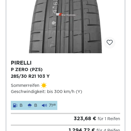
PIRELLI
P ZERO (PZ5)
285/30 R21 103 Y
Sommerreifen
Geschwindigkeit: bis 300 km/h (Y)
B
B
71
dB
323,68 €
für 1 Reifen
1.294,72 €
für 4 Reifen