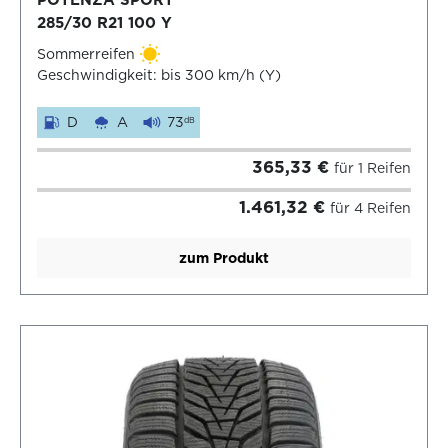
POTENZA SPORT
285/30 R21 100 Y
Sommerreifen
Geschwindigkeit: bis 300 km/h (Y)
D
A
73
dB
365,33 €
für 1 Reifen
1.461,32 €
für 4 Reifen
zum Produkt