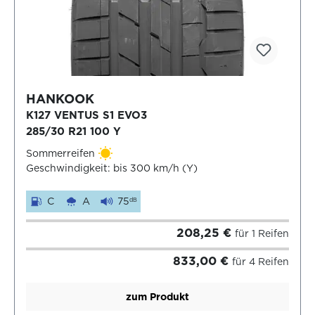
HANKOOK
K127 VENTUS S1 EVO3
285/30 R21 100 Y
Sommerreifen
Geschwindigkeit: bis 300 km/h (Y)
C
A
75
dB
208,25 €
für 1 Reifen
833,00 €
für 4 Reifen
zum Produkt