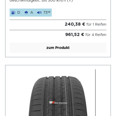
Geschwindigkeit: bis 300 km/h (Y)
D
A
73
dB
240,38 €
für 1 Reifen
961,52 €
für 4 Reifen
zum Produkt