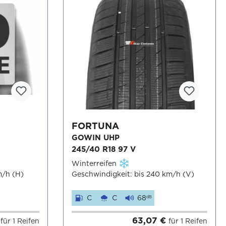
FORTUNA
GOWIN UHP
245/40 R18 97 V
Winterreifen
m/h (H)
Geschwindigkeit: bis 240 km/h (V)
C
C
68
dB
€
63,07 €
für 1 Reifen
für 1 Reifen