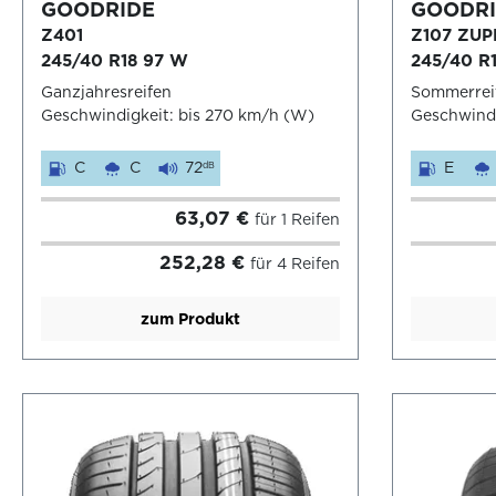
GOODRIDE
GOODRI
Z401
Z107 ZUP
245/40 R18 97 W
245/40 R
Ganzjahresreifen
Sommerrei
Geschwindigkeit: bis 270 km/h (W)
Geschwindi
C
C
72
E
dB
63,07 €
für 1 Reifen
252,28 €
für 4 Reifen
zum Produkt