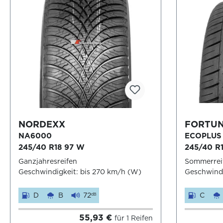
NORDEXX
FORTU
NA6000
ECOPLUS
245/40 R18 97 W
245/40 R
Ganzjahresreifen
Sommerrei
Geschwindigkeit: bis 270 km/h (W)
Geschwindi
D
B
72
C
dB
55,93 €
für 1 Reifen