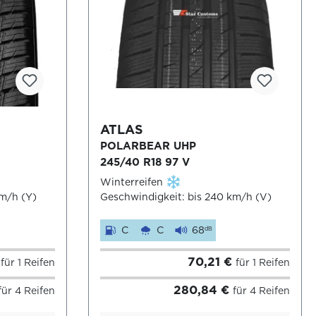
ATLAS
POLARBEAR UHP
245/40 R18 97 V
Winterreifen
km/h (Y)
Geschwindigkeit: bis 240 km/h (V)
C
C
68
dB
€
70,21 €
für 1 Reifen
für 1 Reifen
280,84 €
für 4 Reifen
für 4 Reifen