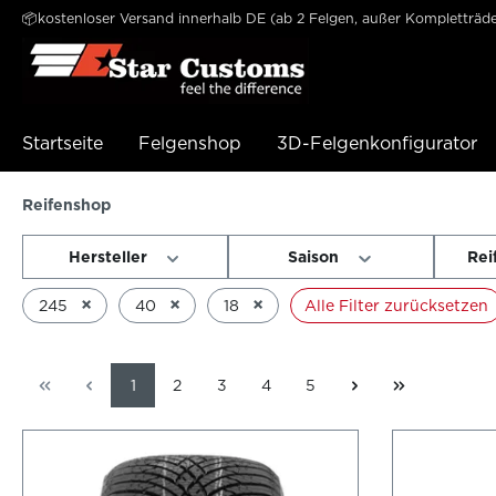
📦kostenloser Versand innerhalb DE (ab 2 Felgen, außer Kompletträde
e springen
Zur Hauptnavigation springen
Startseite
Felgenshop
3D-Felgenkonfigurator
Reifenshop
Hersteller
Saison
Rei
×
×
×
245
40
18
Alle Filter zurücksetzen
1
2
3
4
5