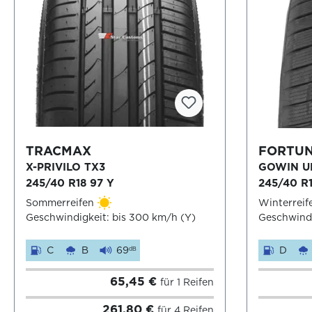
TRACMAX
FORTU
X-PRIVILO TX3
GOWIN U
245/40 R18 97 Y
245/40 R1
Sommerreifen
Winterreif
Geschwindigkeit: bis 300 km/h (Y)
Geschwindi
C
B
69
D
dB
65,45 €
für 1 Reifen
261,80 €
für 4 Reifen