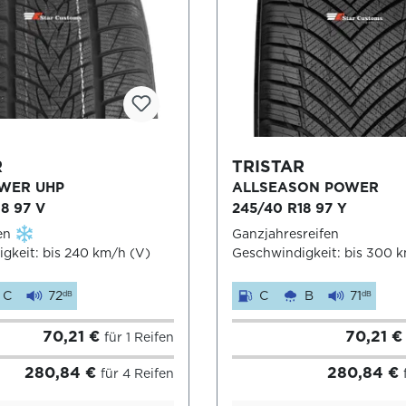
R
TRISTAR
WER UHP
ALLSEASON POWER
8 97 V
245/40 R18 97 Y
en
Ganzjahresreifen
gkeit: bis 240 km/h (V)
Geschwindigkeit: bis 300 
C
72
C
B
71
dB
dB
70,21 €
70,21 
für 1 Reifen
280,84 €
280,84 €
für 4 Reifen