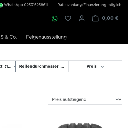
WhatsApp 023316258611
Ratenzahlung/Finanzierung möglich!
0,00 €
S & Co.
Felgenausstellung
tt
(1)
Reifendurchmesser
(1)
Preis