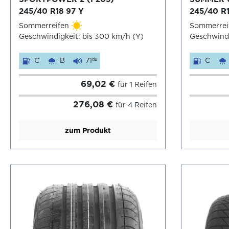
245/40 R18 97 Y
245/40 R1
Sommerreifen
Sommerrei
Geschwindigkeit: bis 300 km/h (Y)
Geschwindi
C
B
71
C
dB
69,02 €
für 1 Reifen
276,08 €
für 4 Reifen
zum Produkt