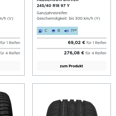
245/40 R18 97 Y
Ganzjahresreifen
m/h (V)
Geschwindigkeit: bis 300 km/h (Y)
C
B
71
dB
€
69,02 €
für 1 Reifen
für 1 Reifen
276,08 €
für 4 Reifen
für 4 Reifen
zum Produkt