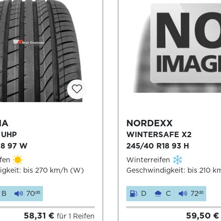
NA
NORDEXX
 UHP
WINTERSAFE X2
18 97 W
245/40 R18 93 H
fen
Winterreifen
gkeit: bis 270 km/h (W)
Geschwindigkeit: bis 210 k
B
70
D
C
72
dB
dB
58,31 €
59,50 
für 1 Reifen