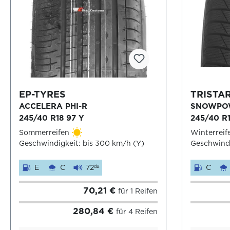
EP-TYRES
TRISTA
ACCELERA PHI-R
SNOWPO
245/40 R18 97 Y
245/40 R1
Sommerreifen
Winterreif
Geschwindigkeit: bis 300 km/h (Y)
Geschwindi
E
C
72
C
dB
70,21 €
für 1 Reifen
280,84 €
für 4 Reifen