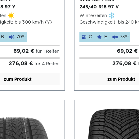
8 97 Y
245/40 R18 97 V
fen
Winterreifen
gkeit: bis 300 km/h (Y)
Geschwindigkeit: bis 240 k
B
70
C
E
73
dB
dB
69,02 €
69,02 
für 1 Reifen
276,08 €
276,08 €
für 4 Reifen
zum Produkt
zum Produkt