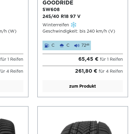
GOODRIDE
SW608
245/40 R18 97 V
Winterreifen
km/h (W)
Geschwindigkeit: bis 240 km/h (V)
C
C
72
dB
€
65,45 €
für 1 Reifen
für 1 Reifen
261,80 €
für 4 Reifen
für 4 Reifen
zum Produkt