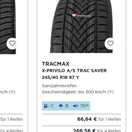
TRACMAX
X-PRIVILO A/S TRAC SAVER
245/40 R18 97 Y
Ganzjahresreifen
km/h (Y)
Geschwindigkeit: bis 300 km/h (Y)
C
B
70
dB
€
66,64 €
für 1 Reifen
für 1 Reifen
266,56 €
für 4 Reifen
für 4 Reifen