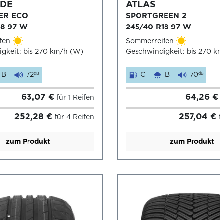
DE
ATLAS
ER ECO
SPORTGREEN 2
18 97 W
245/40 R18 97 W
fen
Sommerreifen
gkeit: bis 270 km/h (W)
Geschwindigkeit: bis 270 
B
72
C
B
70
dB
dB
63,07 €
64,26 
für 1 Reifen
252,28 €
257,04 €
für 4 Reifen
zum Produkt
zum Produkt