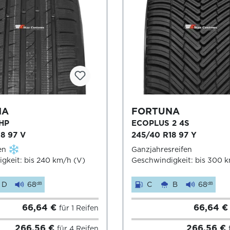
NA
FORTUNA
HP
ECOPLUS 2 4S
8 97 V
245/40 R18 97 Y
en
Ganzjahresreifen
gkeit: bis 240 km/h (V)
Geschwindigkeit: bis 300 
D
68
C
B
68
dB
dB
66,64 €
66,64 
für 1 Reifen
266,56 €
266,56 €
für 4 Reifen